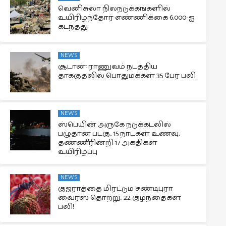
வெனிசுலா நிலநடுக்கங்களில்
உயிரிழந்தோர் எண்ணிக்கை 6,000-ஐ
கடந்தது
NEWS
சூடான்: ராணுவம் நடத்திய
தாக்குதலில் பொதுமக்கள் 35 பேர் பலி
NEWS
ஸ்பெயின் அருகே நடுக்கடலில்
பழுதான படகு.. 15 நாட்கள் உணவு,
தண்ணீரின்றி 17 அகதிகள்
உயிரிழப்பு
NEWS
குஜராத்தை மிரட்டும் சண்டிபுரா
வைரஸ் தொற்று.. 22 குழந்தைகள்
பலி!