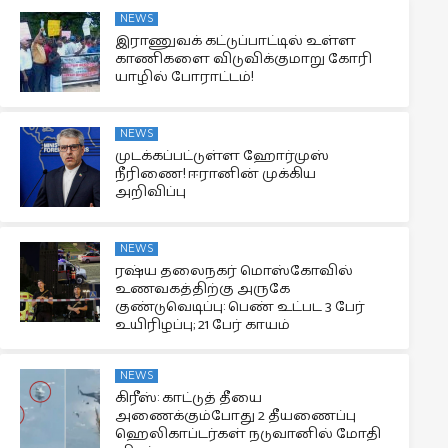
NEWS
இராணுவக் கட்டுப்பாட்டில் உள்ள
காணிகளை விடுவிக்குமாறு கோரி
யாழில் போராட்டம்!
NEWS
முடக்கப்பட்டுள்ள ஹோர்முஸ்
நீரிணை! ஈரானின் முக்கிய
அறிவிப்பு
NEWS
ரஷ்ய தலைநகர் மொஸ்கோவில்
உணவகத்திற்கு அருகே
குண்டுவெடிப்பு: பெண் உட்பட 3 பேர்
உயிரிழப்பு; 21 பேர் காயம்
NEWS
கிரீஸ்: காட்டுத் தீயை
அணைக்கும்போது 2 தீயணைப்பு
ஹெலிகாப்டர்கள் நடுவானில் மோதி