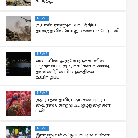
கடந்தது
NEWS
சூடான்: ராணுவம் நடத்திய
தாக்குதலில் பொதுமக்கள் 35 பேர் பலி
NEWS
ஸ்பெயின் அருகே நடுக்கடலில்
பழுதான படகு.. 15 நாட்கள் உணவு,
தண்ணீரின்றி 17 அகதிகள்
உயிரிழப்பு
NEWS
குஜராத்தை மிரட்டும் சண்டிபுரா
வைரஸ் தொற்று.. 22 குழந்தைகள்
பலி!
NEWS
இராணுவக் கட்டுப்பாட்டில் உள்ள