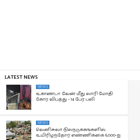
LATEST NEWS
NEWS
உகாண்டா: வேன் மீது லாரி மோதி
கோர விபத்து – 14 பேர் பலி
NEWS
வெனிசுலா நிலநடுக்கங்களில்
உயிரிழந்தோர் எண்ணிக்கை 6,000-ஐ