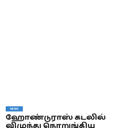
NEWS
ஹோண்டுராஸ் கடலில்
விழுந்து நொறுங்கிய