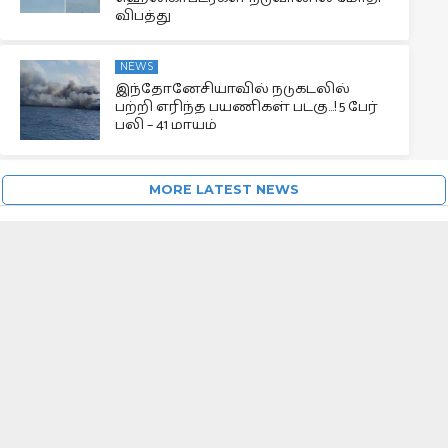
விபத்து
NEWS
இந்தோனேசியாவில் நடுகடலில்
பற்றி எரிந்த பயணிகள் படகு…! 5 பேர்
பலி – 41 மாயம்
MORE LATEST NEWS