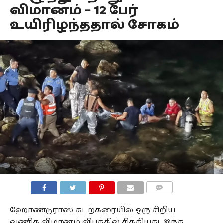
விமானம் – 12 பேர்
உயிரிழந்ததால் சோகம்
COMMENTS
ஹோண்டுராஸ் கடற்கரையில் ஒரு சிறிய
வணிக விமானம் விபத்தில் சிக்கியது. இந்த