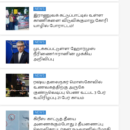
NEWS
இராணுவக் கட்டுப்பாட்டில் உள்ள
காணிகளை விடுவிக்குமாறு கோரி
யாழில் போராட்டம்!
NEWS
முடக்கப்பட்டுள்ள ஹோர்முஸ்
நீரிணை! ஈரானின் முக்கிய
அறிவிப்பு
NEWS
ரஷ்ய தலைநகர் மொஸ்கோவில்
உணவகத்திற்கு அருகே
குண்டுவெடிப்பு: பெண் உட்பட 3 பேர்
உயிரிழப்பு; 21 பேர் காயம்
NEWS
கிரீஸ்: காட்டுத் தீயை
அணைக்கும்போது 2 தீயணைப்பு
ஹெலிகாப்டர்கள் நடுவானில் மோதி