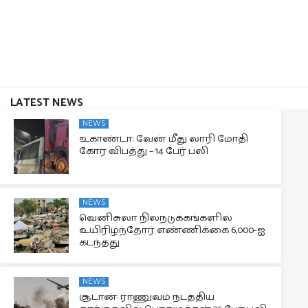
LATEST NEWS
NEWS
உகாண்டா: வேன் மீது லாரி மோதி
கோர விபத்து – 14 பேர் பலி
NEWS
வெனிசுலா நிலநடுக்கங்களில்
உயிரிழந்தோர் எண்ணிக்கை 6,000-ஐ
கடந்தது
NEWS
சூடான்: ராணுவம் நடத்திய