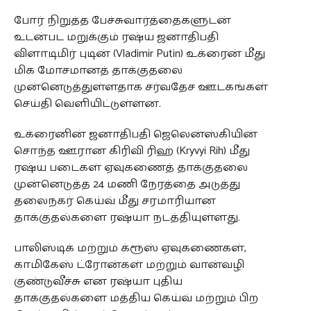
COMMENTS
போர் நிறுத்த பேச்சுவார்த்தைகளுடன்
உடன்பட மறுக்கும் ரஷ்ய ஜனாதிபதி
விளாடிமிர் புடின் (Vladimir Putin) உக்ரைன் மீது
மிக மோசமானத் தாக்குதலை
முன்னெடுத்துள்ளதாக சர்வதேச ஊடகங்கள்
செய்தி வெளியிட்டுள்ளன.
உக்ரைனின் ஜனாதிபதி ஜெலென்ஸ்கியின்
சொந்த ஊரான கிரிவி ரிஹ் (Kryvyi Rih) மீது
ரஷ்ய படைகள் ஏவுகணைத் தாக்குதலை
முன்னெடுத்த 24 மணி நேரத்தை அடுத்து
தலைநகர் கெய்வ் மீது சரமாரியான
தாக்குதல்களை ரஷ்யா நடத்தியுள்ளது.
பாலிஸ்டிக் மற்றும் க்ரூஸ் ஏவுகணைகள்,
காமிகேஸ் ட்ரோன்கள் மற்றும் வான்வழி
குண்டுவீச்சு என ரஷ்யா புதிய
தாக்குதல்களை மத்திய கெய்வ் மற்றும் பிற