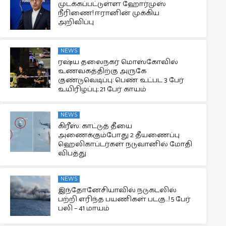
முடக்கப்பட்டுள்ள ஹோர்முஸ்
நீரிணை! ஈரானின் முக்கிய
அறிவிப்பு
NEWS
ரஷ்ய தலைநகர் மொஸ்கோவில்
உணவகத்திற்கு அருகே
குண்டுவெடிப்பு: பெண் உட்பட 3 பேர்
உயிரிழப்பு; 21 பேர் காயம்
NEWS
கிரீஸ்: காட்டுத் தீயை
அணைக்கும்போது 2 தீயணைப்பு
ஹெலிகாப்டர்கள் நடுவானில் மோதி
விபத்து
NEWS
இந்தோனேசியாவில் நடுகடலில்
பற்றி எரிந்த பயணிகள் படகு…! 5 பேர்
பலி – 41 மாயம்