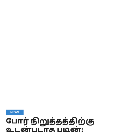
NEWS
போர் நிறுத்தத்திற்கு
உடன்படாத புடின்: