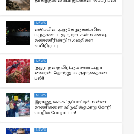
தாக்குதலில் பொதுமக்கள் 35 பேர் பலி
NEWS
ஸ்பெயின் அருகே நடுக்கடலில்
பழுதான படகு.. 15 நாட்கள் உணவு,
தண்ணீரின்றி 17 அகதிகள்
உயிரிழப்பு
NEWS
குஜராத்தை மிரட்டும் சண்டிபுரா
வைரஸ் தொற்று.. 22 குழந்தைகள்
பலி!
NEWS
இராணுவக் கட்டுப்பாட்டில் உள்ள
காணிகளை விடுவிக்குமாறு கோரி
யாழில் போராட்டம்!
NEWS