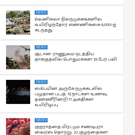
NEWS
வெனிசுலா நிலநடுக்கங்களில்
உயிரிழந்தோர் எண்ணிக்கை 6,000-ஐ
கடந்தது
NEWS
சூடான்: ராணுவம் நடத்திய
தாக்குதலில் பொதுமக்கள் 35 பேர் பலி
NEWS
ஸ்பெயின் அருகே நடுக்கடலில்
பழுதான படகு.. 15 நாட்கள் உணவு,
தண்ணீரின்றி 17 அகதிகள்
உயிரிழப்பு
NEWS
குஜராத்தை மிரட்டும் சண்டிபுரா
வைரஸ் தொற்று.. 22 குழந்தைகள்