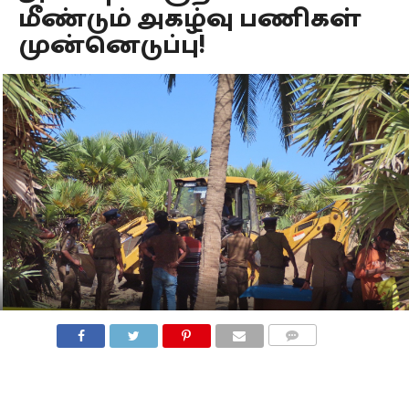
மீண்டும் அகழ்வு பணிகள்
முன்னெடுப்பு!
COMMENTS