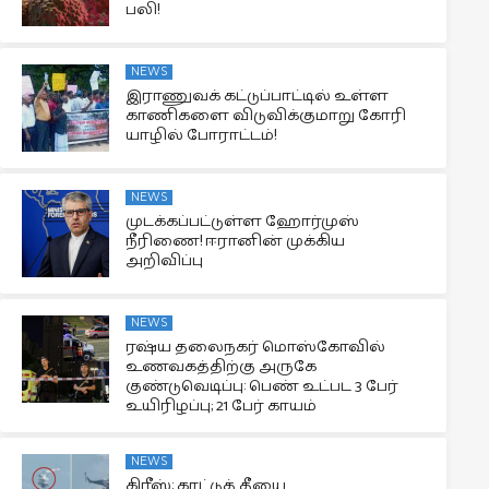
பலி!
NEWS
இராணுவக் கட்டுப்பாட்டில் உள்ள
காணிகளை விடுவிக்குமாறு கோரி
யாழில் போராட்டம்!
NEWS
முடக்கப்பட்டுள்ள ஹோர்முஸ்
நீரிணை! ஈரானின் முக்கிய
அறிவிப்பு
NEWS
ரஷ்ய தலைநகர் மொஸ்கோவில்
உணவகத்திற்கு அருகே
குண்டுவெடிப்பு: பெண் உட்பட 3 பேர்
உயிரிழப்பு; 21 பேர் காயம்
NEWS
கிரீஸ்: காட்டுத் தீயை