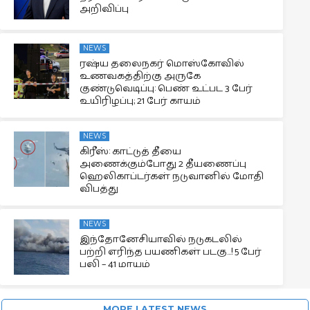
அறிவிப்பு
NEWS
ரஷ்ய தலைநகர் மொஸ்கோவில்
உணவகத்திற்கு அருகே
குண்டுவெடிப்பு: பெண் உட்பட 3 பேர்
உயிரிழப்பு; 21 பேர் காயம்
NEWS
கிரீஸ்: காட்டுத் தீயை
அணைக்கும்போது 2 தீயணைப்பு
ஹெலிகாப்டர்கள் நடுவானில் மோதி
விபத்து
NEWS
இந்தோனேசியாவில் நடுகடலில்
பற்றி எரிந்த பயணிகள் படகு…! 5 பேர்
பலி – 41 மாயம்
MORE LATEST NEWS