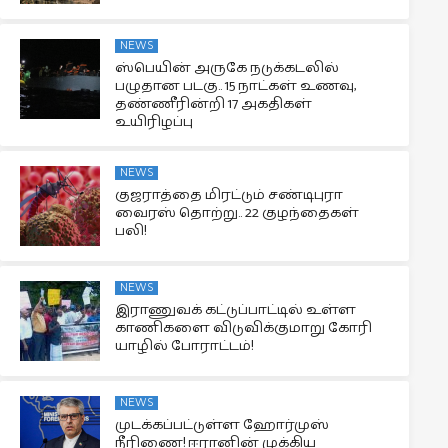
NEWS
ஸ்பெயின் அருகே நடுக்கடலில்
பழுதான படகு.. 15 நாட்கள் உணவு,
தண்ணீரின்றி 17 அகதிகள்
உயிரிழப்பு
NEWS
குஜராத்தை மிரட்டும் சண்டிபுரா
வைரஸ் தொற்று.. 22 குழந்தைகள்
பலி!
NEWS
இராணுவக் கட்டுப்பாட்டில் உள்ள
காணிகளை விடுவிக்குமாறு கோரி
யாழில் போராட்டம்!
NEWS
முடக்கப்பட்டுள்ள ஹோர்முஸ்
நீரிணை! ஈரானின் முக்கிய