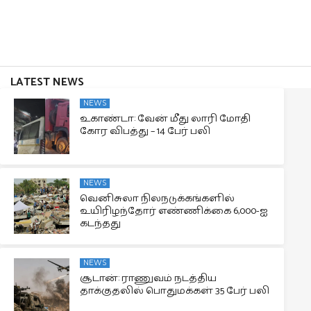
LATEST NEWS
NEWS
உகாண்டா: வேன் மீது லாரி மோதி
கோர விபத்து – 14 பேர் பலி
NEWS
வெனிசுலா நிலநடுக்கங்களில்
உயிரிழந்தோர் எண்ணிக்கை 6,000-ஐ
கடந்தது
NEWS
சூடான்: ராணுவம் நடத்திய
தாக்குதலில் பொதுமக்கள் 35 பேர் பலி