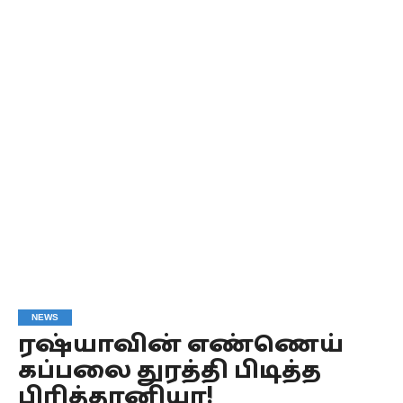
NEWS
ரஷ்யாவின் எண்ணெய்
கப்பலை துரத்தி பிடித்த
பிரித்தானியா!