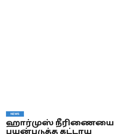
NEWS
ஹார்முஸ் நீரிணையை
பயன்படுத்த கட்டாய