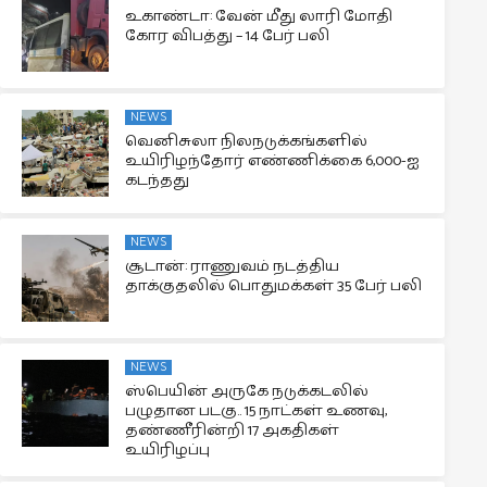
உகாண்டா: வேன் மீது லாரி மோதி
கோர விபத்து – 14 பேர் பலி
NEWS
வெனிசுலா நிலநடுக்கங்களில்
உயிரிழந்தோர் எண்ணிக்கை 6,000-ஐ
கடந்தது
NEWS
சூடான்: ராணுவம் நடத்திய
தாக்குதலில் பொதுமக்கள் 35 பேர் பலி
NEWS
ஸ்பெயின் அருகே நடுக்கடலில்
பழுதான படகு.. 15 நாட்கள் உணவு,
தண்ணீரின்றி 17 அகதிகள்
உயிரிழப்பு