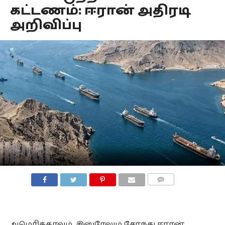
கட்டணம்: ஈரான் அதிரடி
அறிவிப்பு
COMMENTS
அமெரிக்காவும், இஸ்ரேலும் சேர்ந்து ஈரான்