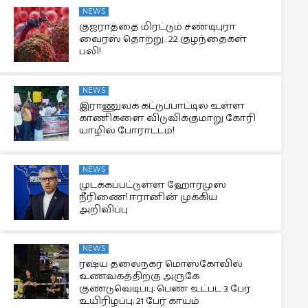
NEWS
குஜராத்தை மிரட்டும் சண்டிபுரா
வைரஸ் தொற்று.. 22 குழந்தைகள்
பலி!
NEWS
இராணுவக் கட்டுப்பாட்டில் உள்ள
காணிகளை விடுவிக்குமாறு கோரி
யாழில் போராட்டம்!
NEWS
முடக்கப்பட்டுள்ள ஹோர்முஸ்
நீரிணை! ஈரானின் முக்கிய
அறிவிப்பு
NEWS
ரஷ்ய தலைநகர் மொஸ்கோவில்
உணவகத்திற்கு அருகே
குண்டுவெடிப்பு: பெண் உட்பட 3 பேர்
உயிரிழப்பு; 21 பேர் காயம்