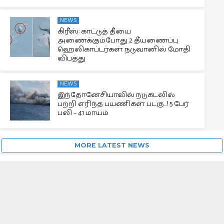
NEWS
கிரீஸ்: காட்டுத் தீயை
அணைக்கும்போது 2 தீயணைப்பு
ஹெலிகாப்டர்கள் நடுவானில் மோதி
விபத்து
NEWS
இந்தோனேசியாவில் நடுகடலில்
பற்றி எரிந்த பயணிகள் படகு…! 5 பேர்
பலி – 41 மாயம்
MORE LATEST NEWS