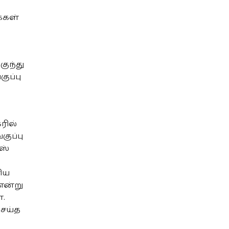
ைகள்
குந்து
ுப்பு
ரில்
குப்பு
ஸ்
ரிய
என்று
்.
ெய்த