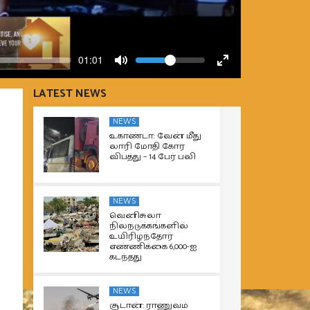
Volume
Current
01:01
time
Toggle
Toggle
Mute
Fullscreen
LATEST NEWS
NEWS
உகாண்டா: வேன் மீது
லாரி மோதி கோர
விபத்து – 14 பேர் பலி
NEWS
வெனிசுலா
நிலநடுக்கங்களில்
உயிரிழந்தோர்
எண்ணிக்கை 6,000-ஐ
கடந்தது
NEWS
சூடான்: ராணுவம்