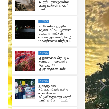
நடத்திய தாக்குதலில்
பொதுமக்கள் 35 பேர்
பலி
NEWS
ஸ்பெயின் அருகே
நடுக்கடலில் பழுதான
படகு.. 15 நாட்கள்
உணவு, தண்ணீரின்றி
17 அகதிகள் உயிரிழப்பு
NEWS
குஜராத்தை மிரட்டும்
சண்டிபுரா வைரஸ்
தொற்று.. 22
குழந்தைகள் பலி!
NEWS
இராணுவக்
கட்டுப்பாட்டில் உள்ள
காணிகளை
விடுவிக்குமாறு கோரி
யாழில் போராட்டம்!