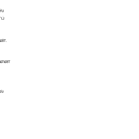
ஸ்
ப்
ன்.
் என
ல்