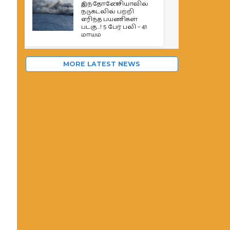
இந்தோனேசியாவில்
நடுகடலில் பற்றி
எரிந்த பயணிகள்
படகு…! 5 பேர் பலி – 41
மாயம்
MORE LATEST NEWS