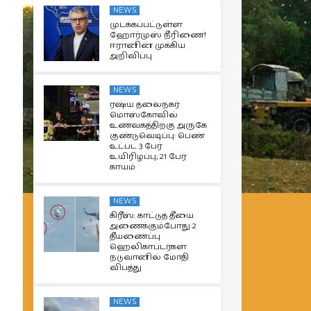
NEWS
முடக்கப்பட்டுள்ள
ஹோர்முஸ் நீரிணை!
ஈரானின் முக்கிய
அறிவிப்பு
NEWS
ரஷ்ய தலைநகர்
மொஸ்கோவில்
உணவகத்திற்கு அருகே
குண்டுவெடிப்பு: பெண்
உட்பட 3 பேர்
உயிரிழப்பு; 21 பேர்
காயம்
NEWS
கிரீஸ்: காட்டுத் தீயை
அணைக்கும்போது 2
தீயணைப்பு
ஹெலிகாப்டர்கள்
நடுவானில் மோதி
விபத்து
NEWS