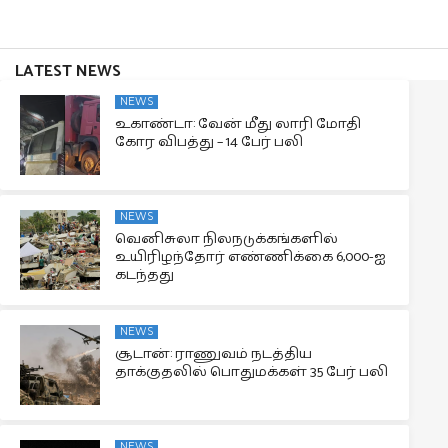
LATEST NEWS
NEWS
உகாண்டா: வேன் மீது லாரி மோதி
கோர விபத்து – 14 பேர் பலி
NEWS
வெனிசுலா நிலநடுக்கங்களில்
உயிரிழந்தோர் எண்ணிக்கை 6,000-ஐ
கடந்தது
NEWS
சூடான்: ராணுவம் நடத்திய
தாக்குதலில் பொதுமக்கள் 35 பேர் பலி
NEWS