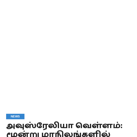
NEWS
அவுஸ்ரேலியா வெள்ளம்:
மூன்று மாநிலங்களில்