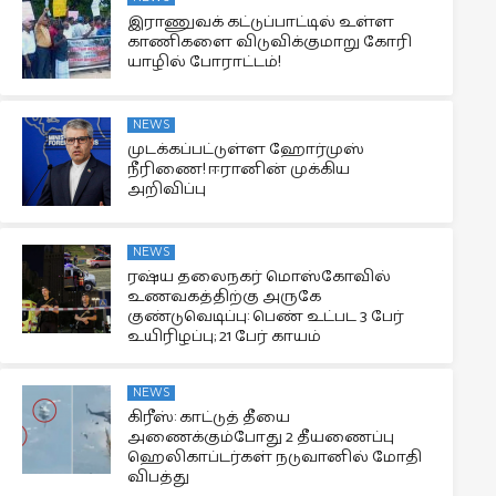
இராணுவக் கட்டுப்பாட்டில் உள்ள
காணிகளை விடுவிக்குமாறு கோரி
யாழில் போராட்டம்!
NEWS
முடக்கப்பட்டுள்ள ஹோர்முஸ்
நீரிணை! ஈரானின் முக்கிய
அறிவிப்பு
NEWS
ரஷ்ய தலைநகர் மொஸ்கோவில்
உணவகத்திற்கு அருகே
குண்டுவெடிப்பு: பெண் உட்பட 3 பேர்
உயிரிழப்பு; 21 பேர் காயம்
NEWS
கிரீஸ்: காட்டுத் தீயை
அணைக்கும்போது 2 தீயணைப்பு
ஹெலிகாப்டர்கள் நடுவானில் மோதி
விபத்து