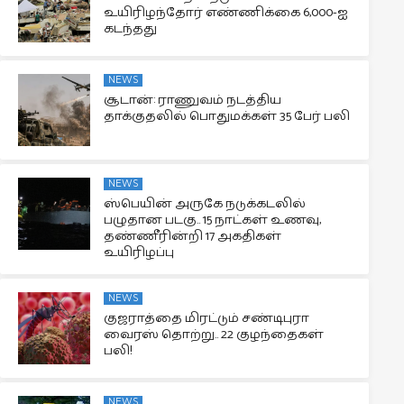
உயிரிழந்தோர் எண்ணிக்கை 6,000-ஐ
கடந்தது
NEWS
சூடான்: ராணுவம் நடத்திய
தாக்குதலில் பொதுமக்கள் 35 பேர் பலி
NEWS
ஸ்பெயின் அருகே நடுக்கடலில்
பழுதான படகு.. 15 நாட்கள் உணவு,
தண்ணீரின்றி 17 அகதிகள்
உயிரிழப்பு
NEWS
குஜராத்தை மிரட்டும் சண்டிபுரா
வைரஸ் தொற்று.. 22 குழந்தைகள்
பலி!
NEWS