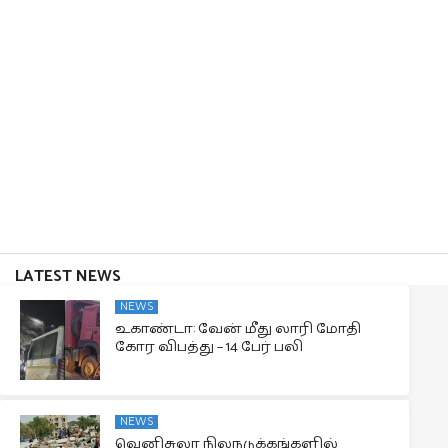
LATEST NEWS
NEWS
உகாண்டா: வேன் மீது லாரி மோதி
கோர விபத்து – 14 பேர் பலி
NEWS
வெனிசுலா நிலநடுக்கங்களில்