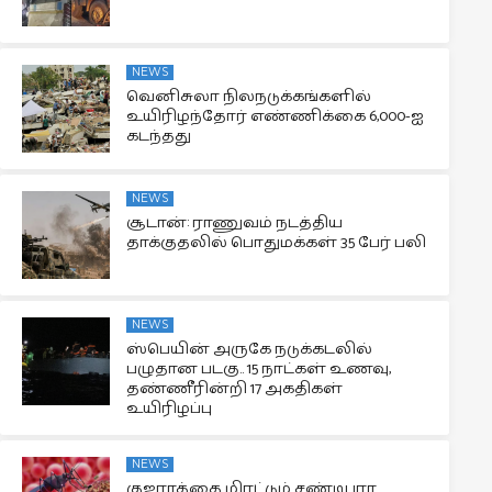
NEWS
வெனிசுலா நிலநடுக்கங்களில்
உயிரிழந்தோர் எண்ணிக்கை 6,000-ஐ
கடந்தது
NEWS
சூடான்: ராணுவம் நடத்திய
தாக்குதலில் பொதுமக்கள் 35 பேர் பலி
NEWS
ஸ்பெயின் அருகே நடுக்கடலில்
பழுதான படகு.. 15 நாட்கள் உணவு,
தண்ணீரின்றி 17 அகதிகள்
உயிரிழப்பு
NEWS
குஜராத்தை மிரட்டும் சண்டிபுரா