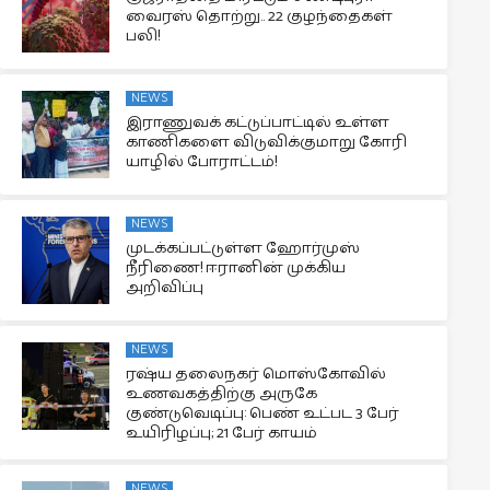
வைரஸ் தொற்று.. 22 குழந்தைகள்
பலி!
NEWS
இராணுவக் கட்டுப்பாட்டில் உள்ள
காணிகளை விடுவிக்குமாறு கோரி
யாழில் போராட்டம்!
NEWS
முடக்கப்பட்டுள்ள ஹோர்முஸ்
நீரிணை! ஈரானின் முக்கிய
அறிவிப்பு
NEWS
ரஷ்ய தலைநகர் மொஸ்கோவில்
உணவகத்திற்கு அருகே
குண்டுவெடிப்பு: பெண் உட்பட 3 பேர்
உயிரிழப்பு; 21 பேர் காயம்
NEWS