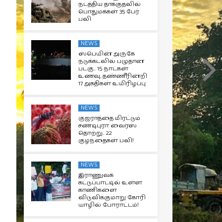
நடத்திய தாக்குதலில்
பொதுமக்கள் 35 பேர்
பலி
NEWS
ஸ்பெயின் அருகே
நடுக்கடலில் பழுதான
படகு.. 15 நாட்கள்
உணவு, தண்ணீரின்றி
17 அகதிகள் உயிரிழப்பு
NEWS
குஜராத்தை மிரட்டும்
சண்டிபுரா வைரஸ்
தொற்று.. 22
குழந்தைகள் பலி!
NEWS
இராணுவக்
கட்டுப்பாட்டில் உள்ள
காணிகளை
விடுவிக்குமாறு கோரி
யாழில் போராட்டம்!