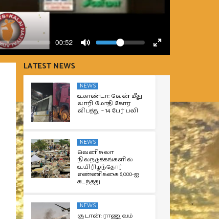
Volume
Current
00:52
time
Toggle
Toggle
Mute
Fullscreen
LATEST NEWS
NEWS
உகாண்டா: வேன் மீது
லாரி மோதி கோர
விபத்து – 14 பேர் பலி
NEWS
வெனிசுலா
நிலநடுக்கங்களில்
உயிரிழந்தோர்
எண்ணிக்கை 6,000-ஐ
கடந்தது
NEWS
சூடான்: ராணுவம்