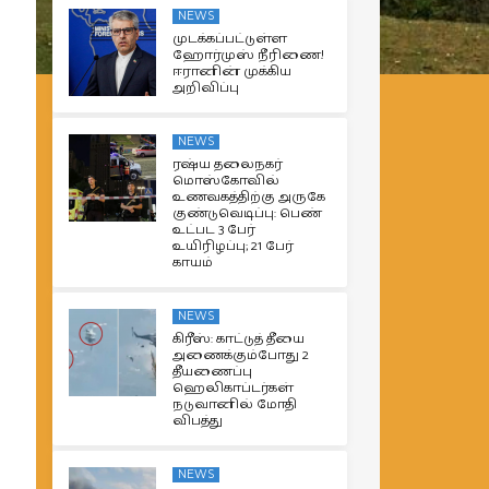
NEWS
முடக்கப்பட்டுள்ள
ஹோர்முஸ் நீரிணை!
ஈரானின் முக்கிய
அறிவிப்பு
NEWS
ரஷ்ய தலைநகர்
மொஸ்கோவில்
உணவகத்திற்கு அருகே
குண்டுவெடிப்பு: பெண்
உட்பட 3 பேர்
உயிரிழப்பு; 21 பேர்
காயம்
NEWS
கிரீஸ்: காட்டுத் தீயை
அணைக்கும்போது 2
தீயணைப்பு
ஹெலிகாப்டர்கள்
நடுவானில் மோதி
விபத்து
NEWS