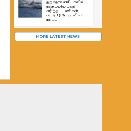
இந்தோனேசியாவில்
நடுகடலில் பற்றி
எரிந்த பயணிகள்
படகு…! 5 பேர் பலி – 41
மாயம்
MORE LATEST NEWS