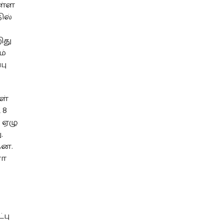
ள்ள
ில்
ிது
ம்
பு
ள்
 8
 ஏழு
.
தன.
ளா
்பு