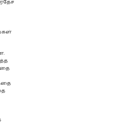
ிரதேச
்கள்
ன.
த்த
்தை
த்தை
தை
ை