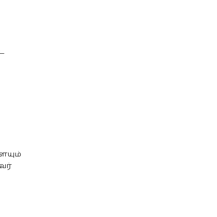
ை
ையும்
வர்