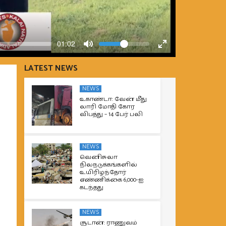
Volume
Current
01:02
time
Toggle
Toggle
Mute
Fullscreen
LATEST NEWS
NEWS
உகாண்டா: வேன் மீது
லாரி மோதி கோர
விபத்து – 14 பேர் பலி
NEWS
வெனிசுலா
நிலநடுக்கங்களில்
உயிரிழந்தோர்
எண்ணிக்கை 6,000-ஐ
கடந்தது
NEWS
சூடான்: ராணுவம்