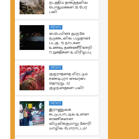
நடத்திய தாக்குதலில்
பொதுமக்கள் 35 பேர்
பலி
NEWS
ஸ்பெயின் அருகே
நடுக்கடலில் பழுதான
படகு.. 15 நாட்கள்
உணவு, தண்ணீரின்றி
17 அகதிகள் உயிரிழப்பு
NEWS
குஜராத்தை மிரட்டும்
சண்டிபுரா வைரஸ்
தொற்று.. 22
குழந்தைகள் பலி!
NEWS
இராணுவக்
கட்டுப்பாட்டில் உள்ள
காணிகளை
விடுவிக்குமாறு கோரி
யாழில் போராட்டம்!