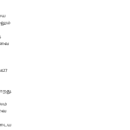
யை
லும்
த
ரவை
427
்றது.
லம்
இவை
ுடைய