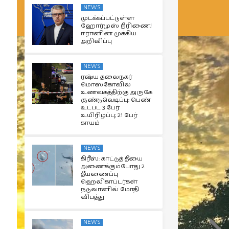
NEWS
முடக்கப்பட்டுள்ள
ஹோர்முஸ் நீரிணை!
ஈரானின் முக்கிய
அறிவிப்பு
NEWS
ரஷ்ய தலைநகர்
மொஸ்கோவில்
உணவகத்திற்கு அருகே
குண்டுவெடிப்பு: பெண்
உட்பட 3 பேர்
உயிரிழப்பு; 21 பேர்
காயம்
NEWS
கிரீஸ்: காட்டுத் தீயை
அணைக்கும்போது 2
தீயணைப்பு
ஹெலிகாப்டர்கள்
நடுவானில் மோதி
விபத்து
NEWS