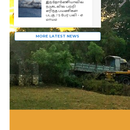
இந்தோனேசியாவில்
நடுகடலில் பற்றி
எரிந்த பயணிகள்
படகு…! 5 பேர் பலி – 41
மாயம்
MORE LATEST NEWS