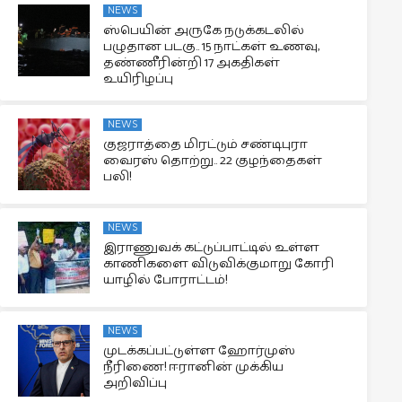
NEWS
ஸ்பெயின் அருகே நடுக்கடலில்
பழுதான படகு.. 15 நாட்கள் உணவு,
தண்ணீரின்றி 17 அகதிகள்
உயிரிழப்பு
NEWS
குஜராத்தை மிரட்டும் சண்டிபுரா
வைரஸ் தொற்று.. 22 குழந்தைகள்
பலி!
NEWS
இராணுவக் கட்டுப்பாட்டில் உள்ள
காணிகளை விடுவிக்குமாறு கோரி
யாழில் போராட்டம்!
NEWS
முடக்கப்பட்டுள்ள ஹோர்முஸ்
நீரிணை! ஈரானின் முக்கிய
அறிவிப்பு