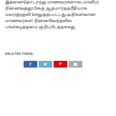
இதனைதொடர்ந்து மாணவர்களால் மாவீரர்
நினைவுத்தூபிக்கு ஆத்மார்த்தரீதியாக
மலரஞ்ஞலி செலுத்தப்பட்டது.அதிகளவான
மாணவர்கள் நினைவேந்தலில்
பங்கெடுத்தமை குறிப்பிடத்தக்கது.
RELATED ITEMS: