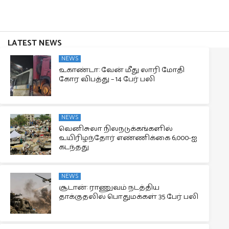
LATEST NEWS
NEWS
உகாண்டா: வேன் மீது லாரி மோதி
கோர விபத்து – 14 பேர் பலி
NEWS
வெனிசுலா நிலநடுக்கங்களில்
உயிரிழந்தோர் எண்ணிக்கை 6,000-ஐ
கடந்தது
NEWS
சூடான்: ராணுவம் நடத்திய
தாக்குதலில் பொதுமக்கள் 35 பேர் பலி