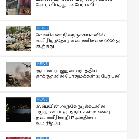
கோர விபத்து – 14 பேர் பலி
NEWS
வெனிசுலா நிலநடுக்கங்களில்
உயிரிழந்தோர் எண்ணிக்கை 6,000-ஐ
கடந்தது
NEWS
சூடான்: ராணுவம் நடத்திய
தாக்குதலில் பொதுமக்கள் 35 பேர் பலி
NEWS
ஸ்பெயின் அருகே நடுக்கடலில்
பழுதான படகு.. 15 நாட்கள் உணவு,
தண்ணீரின்றி 17 அகதிகள்
உயிரிழப்பு
NEWS