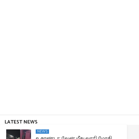
LATEST NEWS
NEWS
உகாண்டா: வேன் மீது லாரி மோதி