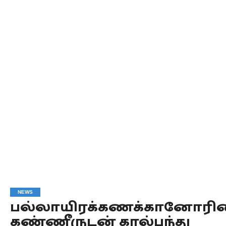
NEWS
பல்லாயிரக்கணக்கானோரின
கண்ணீருடன் கால்பந்து