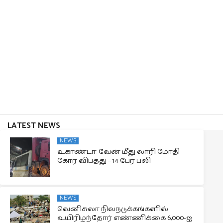
LATEST NEWS
NEWS
உகாண்டா: வேன் மீது லாரி மோதி
கோர விபத்து – 14 பேர் பலி
NEWS
வெனிசுலா நிலநடுக்கங்களில்
உயிரிழந்தோர் எண்ணிக்கை 6,000-ஐ