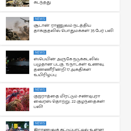
கடந்தது
NEWS
சூடான்: ராணுவம் நடத்திய
தாக்குதலில் பொதுமக்கள் 35 பேர் பலி
NEWS
ஸ்பெயின் அருகே நடுக்கடலில்
பழுதான படகு.. 15 நாட்கள் உணவு,
தண்ணீரின்றி 17 அகதிகள்
உயிரிழப்பு
NEWS
குஜராத்தை மிரட்டும் சண்டிபுரா
வைரஸ் தொற்று.. 22 குழந்தைகள்
பலி!
NEWS
இராணுவக் கட்டுப்பாட்டில் உள்ள