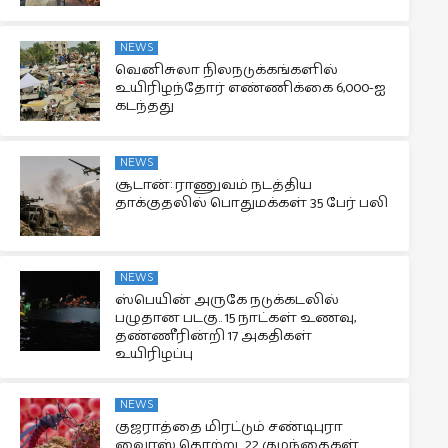
NEWS
வெனிசுலா நிலநடுக்கங்களில்
உயிரிழந்தோர் எண்ணிக்கை 6,000-ஐ
கடந்தது
NEWS
சூடான்: ராணுவம் நடத்திய
தாக்குதலில் பொதுமக்கள் 35 பேர் பலி
NEWS
ஸ்பெயின் அருகே நடுக்கடலில்
பழுதான படகு.. 15 நாட்கள் உணவு,
தண்ணீரின்றி 17 அகதிகள்
உயிரிழப்பு
NEWS
குஜராத்தை மிரட்டும் சண்டிபுரா
வைரஸ் தொற்று.. 22 குழந்தைகள்