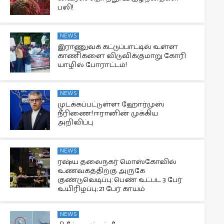
பலி!
NEWS
இராணுவக் கட்டுப்பாட்டில் உள்ள
காணிகளை விடுவிக்குமாறு கோரி
யாழில் போராட்டம்!
NEWS
முடக்கப்பட்டுள்ள ஹோர்முஸ்
நீரிணை! ஈரானின் முக்கிய
அறிவிப்பு
NEWS
ரஷ்ய தலைநகர் மொஸ்கோவில்
உணவகத்திற்கு அருகே
குண்டுவெடிப்பு: பெண் உட்பட 3 பேர்
உயிரிழப்பு; 21 பேர் காயம்
NEWS