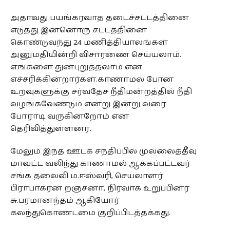
அதாவது பயங்கரவாத தடைச்சட்டத்தினை
எடுத்து இன்னொரு சட்டத்தினை
கொண்டுவந்து 24 மணித்தியாலங்கள்
அனுமதியின்றி விசாரணை செய்யலாம்.
எங்களை துன்புறுத்தலாம் என
எச்சரிக்கின்றார்கள்.காணாமல் போன
உறவுகளுக்கு சர்வதேச நீதிமன்றத்தில் நீதி
வழங்கவேண்டும் என்று இன்று வரை
போராடி வருகின்றோம் என
தெரிவித்துள்ளனர்.
மேலும் இந்த ஊடக சந்திப்பில் முல்லைத்தீவு
மாவட்ட வலிந்து காணாமல் ஆக்கப்பட்டவர்
சங்க தலைவி ம.ஈஸ்வரி, செயலாளர்
பிராபாகரன் றஞ்சனா, நிர்வாக உறுப்பினர்
சு.பரமானந்தம் ஆகியோர்
கலந்துகொண்டமை குறிப்பிடத்தக்கது.