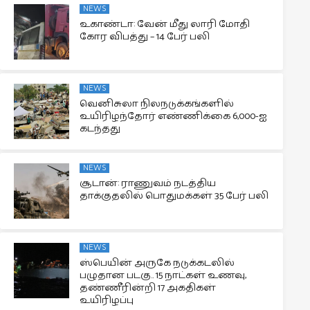
NEWS
உகாண்டா: வேன் மீது லாரி மோதி
கோர விபத்து – 14 பேர் பலி
NEWS
வெனிசுலா நிலநடுக்கங்களில்
உயிரிழந்தோர் எண்ணிக்கை 6,000-ஐ
கடந்தது
NEWS
சூடான்: ராணுவம் நடத்திய
தாக்குதலில் பொதுமக்கள் 35 பேர் பலி
NEWS
ஸ்பெயின் அருகே நடுக்கடலில்
பழுதான படகு.. 15 நாட்கள் உணவு,
தண்ணீரின்றி 17 அகதிகள்
உயிரிழப்பு