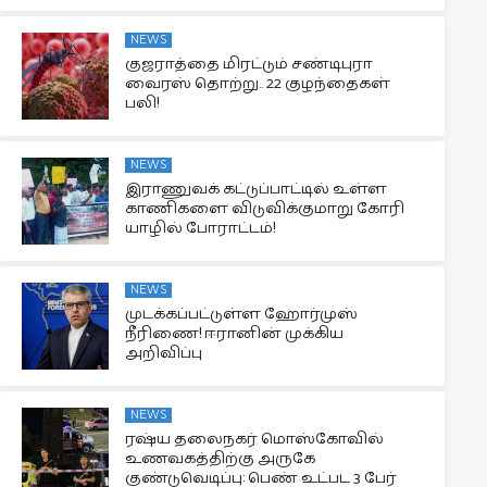
NEWS
குஜராத்தை மிரட்டும் சண்டிபுரா
வைரஸ் தொற்று.. 22 குழந்தைகள்
பலி!
NEWS
இராணுவக் கட்டுப்பாட்டில் உள்ள
காணிகளை விடுவிக்குமாறு கோரி
யாழில் போராட்டம்!
NEWS
முடக்கப்பட்டுள்ள ஹோர்முஸ்
நீரிணை! ஈரானின் முக்கிய
அறிவிப்பு
NEWS
ரஷ்ய தலைநகர் மொஸ்கோவில்
உணவகத்திற்கு அருகே
குண்டுவெடிப்பு: பெண் உட்பட 3 பேர்