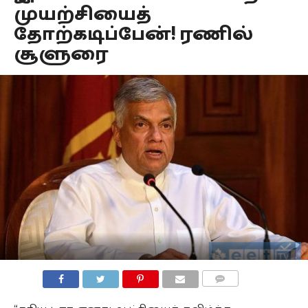
முயற்சியைத்
தோற்கடிப்பேன்! ரணில்
சூளுரை
COMMENTS