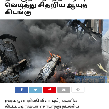
வெடித்து சிதறிய ஆயுத
கிடங்கு
COMMENTS
ரஷ்ய ஜனாதிபதி விளாடிமீர் புடினின்
திட்டப்படி ரஷ்யா தொடர்ந்து நடத்திய