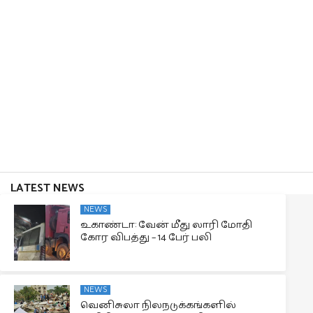
LATEST NEWS
NEWS
உகாண்டா: வேன் மீது லாரி மோதி
கோர விபத்து – 14 பேர் பலி
NEWS
வெனிசுலா நிலநடுக்கங்களில்