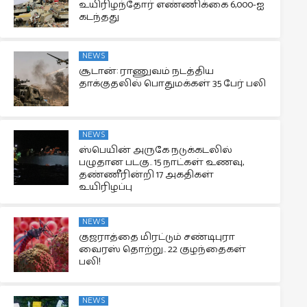
உயிரிழந்தோர் எண்ணிக்கை 6,000-ஐ
கடந்தது
NEWS
சூடான்: ராணுவம் நடத்திய
தாக்குதலில் பொதுமக்கள் 35 பேர் பலி
NEWS
ஸ்பெயின் அருகே நடுக்கடலில்
பழுதான படகு.. 15 நாட்கள் உணவு,
தண்ணீரின்றி 17 அகதிகள்
உயிரிழப்பு
NEWS
குஜராத்தை மிரட்டும் சண்டிபுரா
வைரஸ் தொற்று.. 22 குழந்தைகள்
பலி!
NEWS