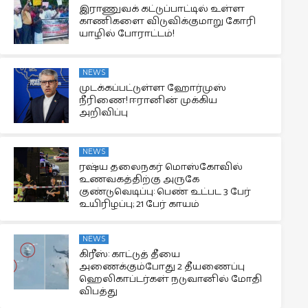
இராணுவக் கட்டுப்பாட்டில் உள்ள
காணிகளை விடுவிக்குமாறு கோரி
யாழில் போராட்டம்!
NEWS
முடக்கப்பட்டுள்ள ஹோர்முஸ்
நீரிணை! ஈரானின் முக்கிய
அறிவிப்பு
NEWS
ரஷ்ய தலைநகர் மொஸ்கோவில்
உணவகத்திற்கு அருகே
குண்டுவெடிப்பு: பெண் உட்பட 3 பேர்
உயிரிழப்பு; 21 பேர் காயம்
NEWS
கிரீஸ்: காட்டுத் தீயை
அணைக்கும்போது 2 தீயணைப்பு
ஹெலிகாப்டர்கள் நடுவானில் மோதி
விபத்து