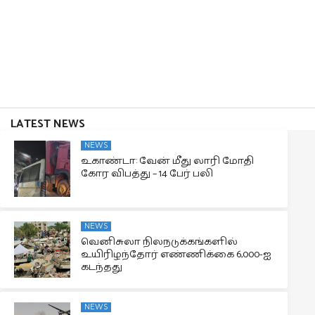
LATEST NEWS
NEWS
உகாண்டா: வேன் மீது லாரி மோதி
கோர விபத்து – 14 பேர் பலி
NEWS
வெனிசுலா நிலநடுக்கங்களில்
உயிரிழந்தோர் எண்ணிக்கை 6,000-ஐ
கடந்தது
NEWS