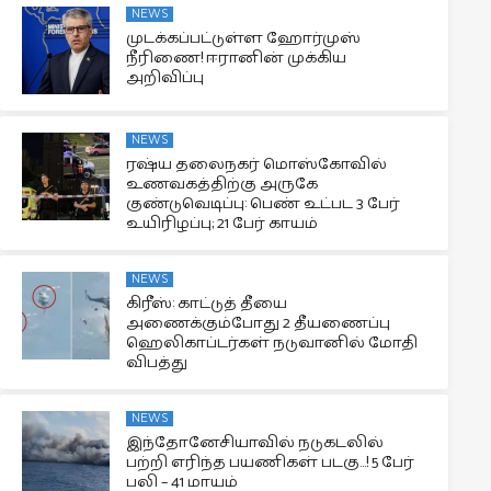
NEWS
முடக்கப்பட்டுள்ள ஹோர்முஸ்
நீரிணை! ஈரானின் முக்கிய
அறிவிப்பு
NEWS
ரஷ்ய தலைநகர் மொஸ்கோவில்
உணவகத்திற்கு அருகே
குண்டுவெடிப்பு: பெண் உட்பட 3 பேர்
உயிரிழப்பு; 21 பேர் காயம்
NEWS
கிரீஸ்: காட்டுத் தீயை
அணைக்கும்போது 2 தீயணைப்பு
ஹெலிகாப்டர்கள் நடுவானில் மோதி
விபத்து
NEWS
இந்தோனேசியாவில் நடுகடலில்
பற்றி எரிந்த பயணிகள் படகு…! 5 பேர்
பலி – 41 மாயம்