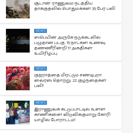
சூடான்: ராணுவம் நடத்திய
தாக்குதலில் பொதுமக்கள் 35 பேர் பலி
NEWS
ஸ்பெயின் அருகே நடுக்கடலில்
பழுதான படகு.. 15 நாட்கள் உணவு,
தண்ணீரின்றி 17 அகதிகள்
உயிரிழப்பு
NEWS
குஜராத்தை மிரட்டும் சண்டிபுரா
வைரஸ் தொற்று.. 22 குழந்தைகள்
பலி!
NEWS
இராணுவக் கட்டுப்பாட்டில் உள்ள
காணிகளை விடுவிக்குமாறு கோரி
யாழில் போராட்டம்!