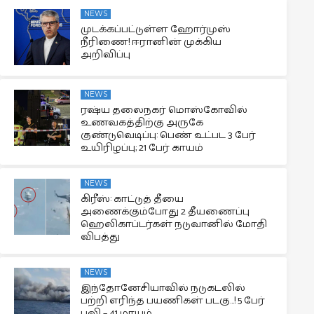
NEWS
முடக்கப்பட்டுள்ள ஹோர்முஸ்
நீரிணை! ஈரானின் முக்கிய
அறிவிப்பு
NEWS
ரஷ்ய தலைநகர் மொஸ்கோவில்
உணவகத்திற்கு அருகே
குண்டுவெடிப்பு: பெண் உட்பட 3 பேர்
உயிரிழப்பு; 21 பேர் காயம்
NEWS
கிரீஸ்: காட்டுத் தீயை
அணைக்கும்போது 2 தீயணைப்பு
ஹெலிகாப்டர்கள் நடுவானில் மோதி
விபத்து
NEWS
இந்தோனேசியாவில் நடுகடலில்
பற்றி எரிந்த பயணிகள் படகு…! 5 பேர்
பலி – 41 மாயம்