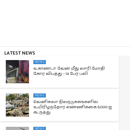
LATEST NEWS
NEWS
உகாண்டா: வேன் மீது லாரி மோதி
கோர விபத்து – 14 பேர் பலி
NEWS
வெனிசுலா நிலநடுக்கங்களில்
உயிரிழந்தோர் எண்ணிக்கை 6,000-ஐ
கடந்தது
NEWS