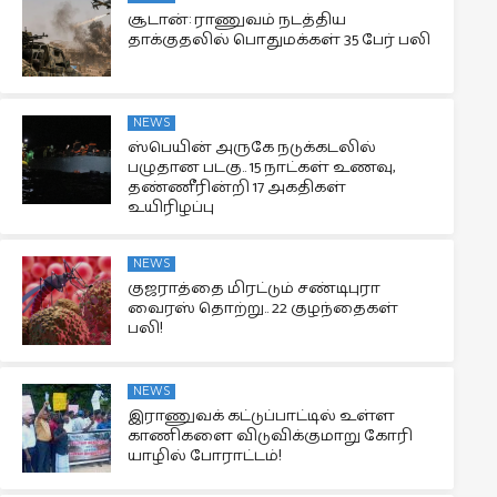
சூடான்: ராணுவம் நடத்திய
தாக்குதலில் பொதுமக்கள் 35 பேர் பலி
NEWS
ஸ்பெயின் அருகே நடுக்கடலில்
பழுதான படகு.. 15 நாட்கள் உணவு,
தண்ணீரின்றி 17 அகதிகள்
உயிரிழப்பு
NEWS
குஜராத்தை மிரட்டும் சண்டிபுரா
வைரஸ் தொற்று.. 22 குழந்தைகள்
பலி!
NEWS
இராணுவக் கட்டுப்பாட்டில் உள்ள
காணிகளை விடுவிக்குமாறு கோரி
யாழில் போராட்டம்!