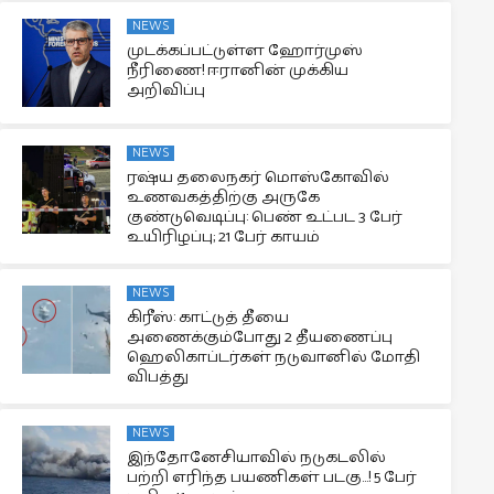
NEWS
முடக்கப்பட்டுள்ள ஹோர்முஸ்
நீரிணை! ஈரானின் முக்கிய
அறிவிப்பு
NEWS
ரஷ்ய தலைநகர் மொஸ்கோவில்
உணவகத்திற்கு அருகே
குண்டுவெடிப்பு: பெண் உட்பட 3 பேர்
உயிரிழப்பு; 21 பேர் காயம்
NEWS
கிரீஸ்: காட்டுத் தீயை
அணைக்கும்போது 2 தீயணைப்பு
ஹெலிகாப்டர்கள் நடுவானில் மோதி
விபத்து
NEWS
இந்தோனேசியாவில் நடுகடலில்
பற்றி எரிந்த பயணிகள் படகு…! 5 பேர்