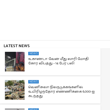
LATEST NEWS
NEWS
உகாண்டா: வேன் மீது லாரி மோதி
கோர விபத்து – 14 பேர் பலி
NEWS
வெனிசுலா நிலநடுக்கங்களில்
உயிரிழந்தோர் எண்ணிக்கை 6,000-ஐ
கடந்தது
NEWS