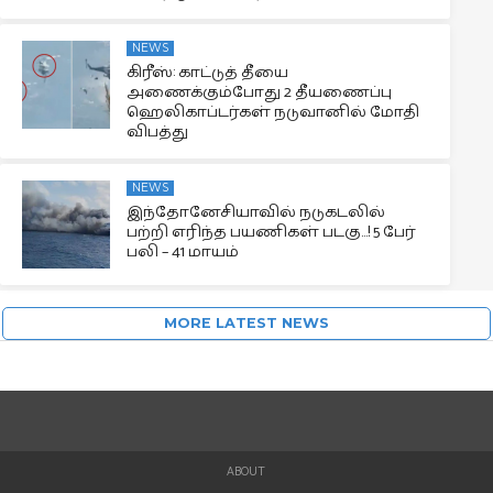
NEWS
கிரீஸ்: காட்டுத் தீயை
அணைக்கும்போது 2 தீயணைப்பு
ஹெலிகாப்டர்கள் நடுவானில் மோதி
விபத்து
NEWS
இந்தோனேசியாவில் நடுகடலில்
பற்றி எரிந்த பயணிகள் படகு…! 5 பேர்
பலி – 41 மாயம்
MORE LATEST NEWS
ABOUT