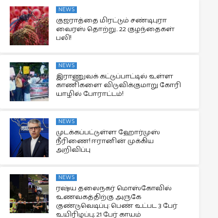
NEWS
குஜராத்தை மிரட்டும் சண்டிபுரா
வைரஸ் தொற்று.. 22 குழந்தைகள்
பலி!
NEWS
இராணுவக் கட்டுப்பாட்டில் உள்ள
காணிகளை விடுவிக்குமாறு கோரி
யாழில் போராட்டம்!
NEWS
முடக்கப்பட்டுள்ள ஹோர்முஸ்
நீரிணை! ஈரானின் முக்கிய
அறிவிப்பு
NEWS
ரஷ்ய தலைநகர் மொஸ்கோவில்
உணவகத்திற்கு அருகே
குண்டுவெடிப்பு: பெண் உட்பட 3 பேர்
உயிரிழப்பு; 21 பேர் காயம்