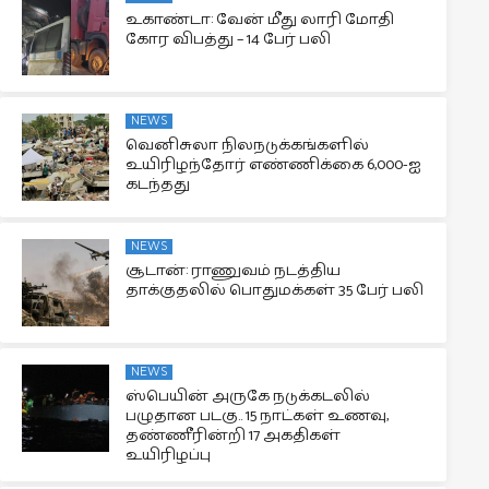
உகாண்டா: வேன் மீது லாரி மோதி
கோர விபத்து – 14 பேர் பலி
NEWS
வெனிசுலா நிலநடுக்கங்களில்
உயிரிழந்தோர் எண்ணிக்கை 6,000-ஐ
கடந்தது
NEWS
சூடான்: ராணுவம் நடத்திய
தாக்குதலில் பொதுமக்கள் 35 பேர் பலி
NEWS
ஸ்பெயின் அருகே நடுக்கடலில்
பழுதான படகு.. 15 நாட்கள் உணவு,
தண்ணீரின்றி 17 அகதிகள்
உயிரிழப்பு