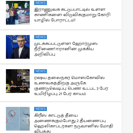
NEWS
இராணுவக் கட்டுப்பாட்டில் உள்ள
காணிகளை விடுவிக்குமாறு கோரி
யாழில் போராட்டம்!
NEWS
முடக்கப்பட்டுள்ள ஹோர்முஸ்
நீரிணை! ஈரானின் முக்கிய
அறிவிப்பு
NEWS
ரஷ்ய தலைநகர் மொஸ்கோவில்
உணவகத்திற்கு அருகே
குண்டுவெடிப்பு: பெண் உட்பட 3 பேர்
உயிரிழப்பு; 21 பேர் காயம்
NEWS
கிரீஸ்: காட்டுத் தீயை
அணைக்கும்போது 2 தீயணைப்பு
ஹெலிகாப்டர்கள் நடுவானில் மோதி
விபத்து