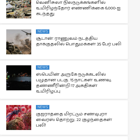
வெனிசுலா நிலநடுக்கங்களில்
உயிரிழந்தோர் எண்ணிக்கை 6,000-ஐ
கடந்தது
NEWS
சூடான்: ராணுவம் நடத்திய
தாக்குதலில் பொதுமக்கள் 35 பேர் பலி
NEWS
ஸ்பெயின் அருகே நடுக்கடலில்
பழுதான படகு.. 15 நாட்கள் உணவு,
தண்ணீரின்றி 17 அகதிகள்
உயிரிழப்பு
NEWS
குஜராத்தை மிரட்டும் சண்டிபுரா
வைரஸ் தொற்று.. 22 குழந்தைகள்
பலி!