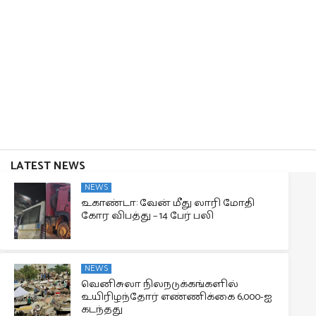
LATEST NEWS
NEWS
உகாண்டா: வேன் மீது லாரி மோதி
கோர விபத்து – 14 பேர் பலி
NEWS
வெனிசுலா நிலநடுக்கங்களில்
உயிரிழந்தோர் எண்ணிக்கை 6,000-ஐ
கடந்தது