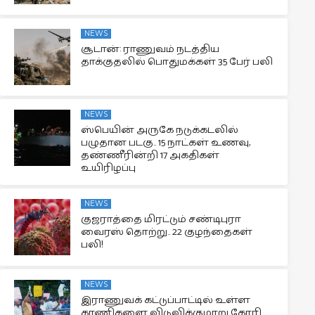
NEWS
சூடான்: ராணுவம் நடத்திய
தாக்குதலில் பொதுமக்கள் 35 பேர் பலி
NEWS
ஸ்பெயின் அருகே நடுக்கடலில்
பழுதான படகு.. 15 நாட்கள் உணவு,
தண்ணீரின்றி 17 அகதிகள்
உயிரிழப்பு
NEWS
குஜராத்தை மிரட்டும் சண்டிபுரா
வைரஸ் தொற்று.. 22 குழந்தைகள்
பலி!
NEWS
இராணுவக் கட்டுப்பாட்டில் உள்ள
காணிகளை விடுவிக்குமாறு கோரி