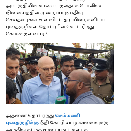
அப்பகுதியில் காணப்படுவதாக பொலிஸ்
நிலையத்தில் முறைப்பாடு பதிவு
செய்தவர்கள் உள்ளிட்ட தரப்பினர்களிடம்
புதைகுழிகள் தொடர்பில் கேட்டறிந்து
கொண்டுள்ளார்.\
அதனை தொடர்ந்து
செம்மணி
புதைகுழிக்கு
நீதி கோரி யாழ் .வளைவுக்கு
அருகில் கடந்த மூன்று நாட்களாக