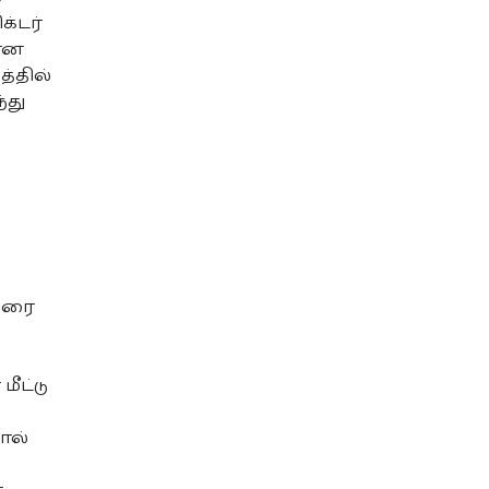
க்டர்
வான
த்தில்
்து
ல
ுவரை
ீட்டு
ால்