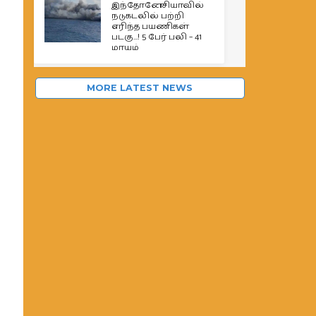
இந்தோனேசியாவில்
நடுகடலில் பற்றி
எரிந்த பயணிகள்
படகு…! 5 பேர் பலி – 41
மாயம்
MORE LATEST NEWS