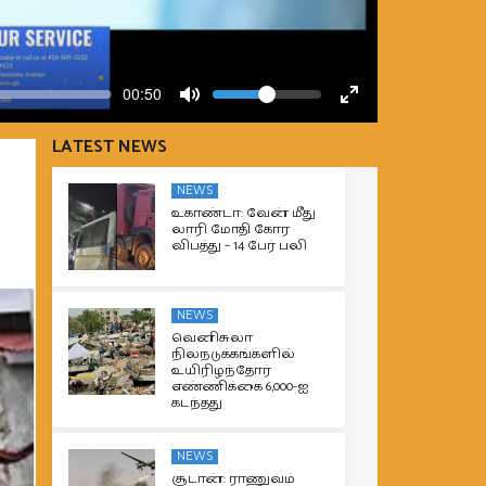
Volume
Current
00:58
time
Toggle
Toggle
Mute
Fullscreen
LATEST NEWS
NEWS
உகாண்டா: வேன் மீது
லாரி மோதி கோர
விபத்து – 14 பேர் பலி
NEWS
வெனிசுலா
நிலநடுக்கங்களில்
உயிரிழந்தோர்
எண்ணிக்கை 6,000-ஐ
கடந்தது
NEWS
சூடான்: ராணுவம்