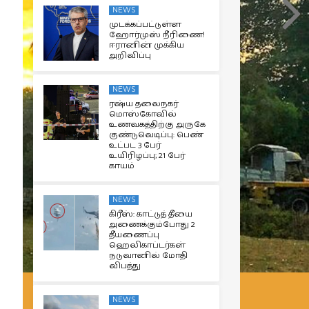
NEWS
முடக்கப்பட்டுள்ள
ஹோர்முஸ் நீரிணை!
ஈரானின் முக்கிய
அறிவிப்பு
NEWS
ரஷ்ய தலைநகர்
மொஸ்கோவில்
உணவகத்திற்கு அருகே
குண்டுவெடிப்பு: பெண்
உட்பட 3 பேர்
உயிரிழப்பு; 21 பேர்
காயம்
NEWS
கிரீஸ்: காட்டுத் தீயை
அணைக்கும்போது 2
தீயணைப்பு
ஹெலிகாப்டர்கள்
நடுவானில் மோதி
விபத்து
NEWS