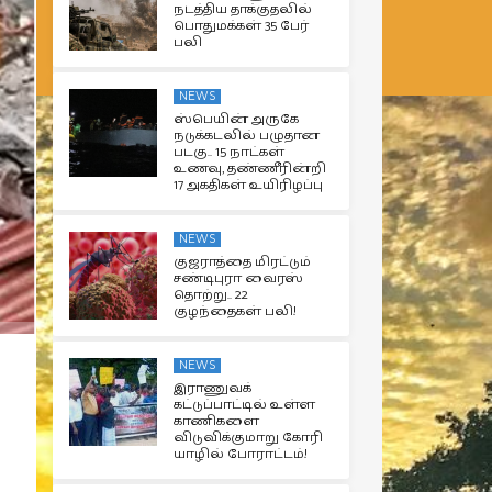
நடத்திய தாக்குதலில்
பொதுமக்கள் 35 பேர்
பலி
NEWS
ஸ்பெயின் அருகே
நடுக்கடலில் பழுதான
படகு.. 15 நாட்கள்
உணவு, தண்ணீரின்றி
17 அகதிகள் உயிரிழப்பு
NEWS
குஜராத்தை மிரட்டும்
சண்டிபுரா வைரஸ்
தொற்று.. 22
குழந்தைகள் பலி!
NEWS
இராணுவக்
கட்டுப்பாட்டில் உள்ள
காணிகளை
விடுவிக்குமாறு கோரி
யாழில் போராட்டம்!