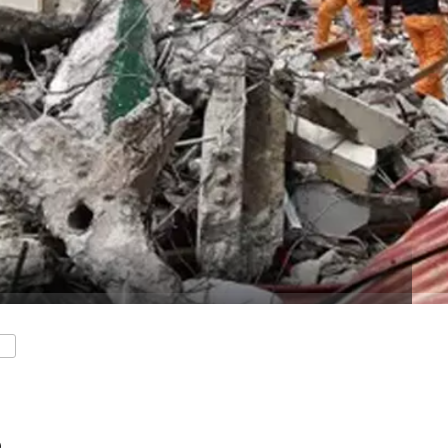
ENTS
்