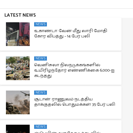
LATEST NEWS
NEWS
உகாண்டா: வேன் மீது லாரி மோதி
கோர விபத்து – 14 பேர் பலி
NEWS
வெனிசுலா நிலநடுக்கங்களில்
உயிரிழந்தோர் எண்ணிக்கை 6,000-ஐ
கடந்தது
NEWS
சூடான்: ராணுவம் நடத்திய
தாக்குதலில் பொதுமக்கள் 35 பேர் பலி
NEWS