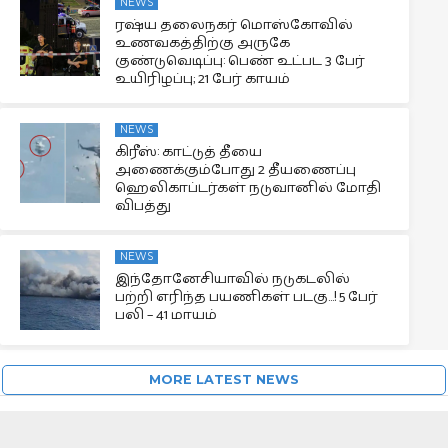
NEWS
ரஷ்ய தலைநகர் மொஸ்கோவில்
உணவகத்திற்கு அருகே
குண்டுவெடிப்பு: பெண் உட்பட 3 பேர்
உயிரிழப்பு; 21 பேர் காயம்
NEWS
கிரீஸ்: காட்டுத் தீயை
அணைக்கும்போது 2 தீயணைப்பு
ஹெலிகாப்டர்கள் நடுவானில் மோதி
விபத்து
NEWS
இந்தோனேசியாவில் நடுகடலில்
பற்றி எரிந்த பயணிகள் படகு…! 5 பேர்
பலி – 41 மாயம்
MORE LATEST NEWS