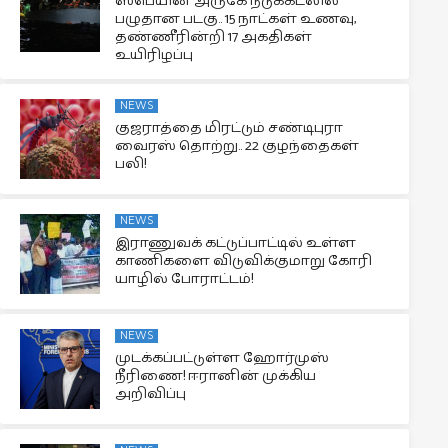
ஸ்பெயின் அருகே நடுக்கடலில்
பழுதான படகு.. 15 நாட்கள் உணவு,
தண்ணீரின்றி 17 அகதிகள்
உயிரிழப்பு
NEWS
குஜராத்தை மிரட்டும் சண்டிபுரா
வைரஸ் தொற்று.. 22 குழந்தைகள்
பலி!
NEWS
இராணுவக் கட்டுப்பாட்டில் உள்ள
காணிகளை விடுவிக்குமாறு கோரி
யாழில் போராட்டம்!
NEWS
முடக்கப்பட்டுள்ள ஹோர்முஸ்
நீரிணை! ஈரானின் முக்கிய
அறிவிப்பு