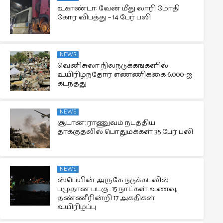
உகாண்டா: வேன் மீது லாரி மோதி
கோர விபத்து – 14 பேர் பலி
NEWS
வெனிசுலா நிலநடுக்கங்களில்
உயிரிழந்தோர் எண்ணிக்கை 6,000-ஐ
கடந்தது
NEWS
சூடான்: ராணுவம் நடத்திய
தாக்குதலில் பொதுமக்கள் 35 பேர் பலி
NEWS
ஸ்பெயின் அருகே நடுக்கடலில்
பழுதான படகு.. 15 நாட்கள் உணவு,
தண்ணீரின்றி 17 அகதிகள்
உயிரிழப்பு