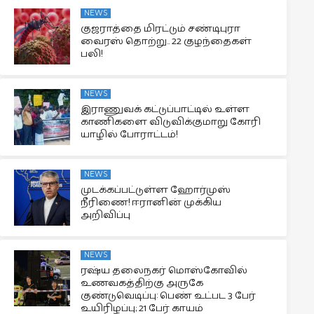
NEWS
குஜராத்தை மிரட்டும் சண்டிபுரா
வைரஸ் தொற்று.. 22 குழந்தைகள்
பலி!
NEWS
இராணுவக் கட்டுப்பாட்டில் உள்ள
காணிகளை விடுவிக்குமாறு கோரி
யாழில் போராட்டம்!
NEWS
முடக்கப்பட்டுள்ள ஹோர்முஸ்
நீரிணை! ஈரானின் முக்கிய
அறிவிப்பு
NEWS
ரஷ்ய தலைநகர் மொஸ்கோவில்
உணவகத்திற்கு அருகே
குண்டுவெடிப்பு: பெண் உட்பட 3 பேர்
உயிரிழப்பு; 21 பேர் காயம்