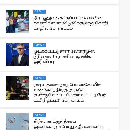
NEWS
இராணுவக் கட்டுப்பாட்டில் உள்ள
காணிகளை விடுவிக்குமாறு கோரி
யாழில் போராட்டம்!
NEWS
முடக்கப்பட்டுள்ள ஹோர்முஸ்
நீரிணை! ஈரானின் முக்கிய
அறிவிப்பு
NEWS
ரஷ்ய தலைநகர் மொஸ்கோவில்
உணவகத்திற்கு அருகே
குண்டுவெடிப்பு: பெண் உட்பட 3 பேர்
உயிரிழப்பு; 21 பேர் காயம்
NEWS
கிரீஸ்: காட்டுத் தீயை
அணைக்கும்போது 2 தீயணைப்பு