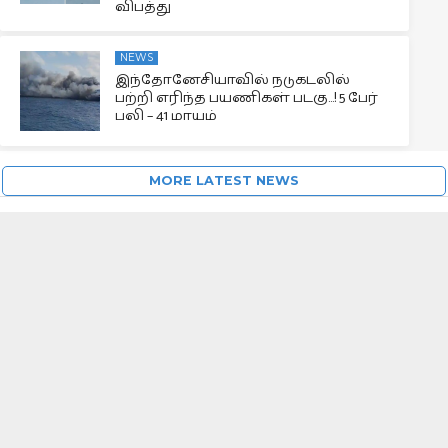
விபத்து
NEWS
இந்தோனேசியாவில் நடுகடலில்
பற்றி எரிந்த பயணிகள் படகு…! 5 பேர்
பலி – 41 மாயம்
MORE LATEST NEWS