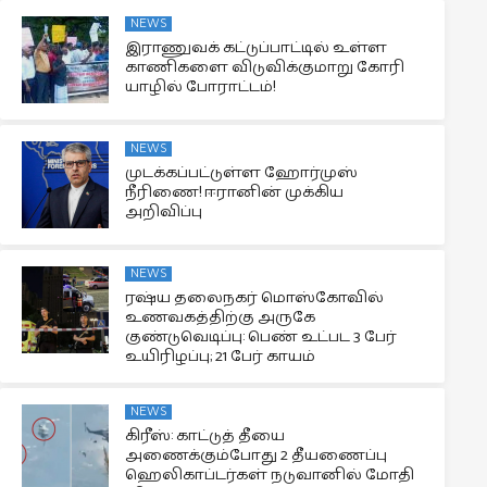
NEWS
இராணுவக் கட்டுப்பாட்டில் உள்ள
காணிகளை விடுவிக்குமாறு கோரி
யாழில் போராட்டம்!
NEWS
முடக்கப்பட்டுள்ள ஹோர்முஸ்
நீரிணை! ஈரானின் முக்கிய
அறிவிப்பு
NEWS
ரஷ்ய தலைநகர் மொஸ்கோவில்
உணவகத்திற்கு அருகே
குண்டுவெடிப்பு: பெண் உட்பட 3 பேர்
உயிரிழப்பு; 21 பேர் காயம்
NEWS
கிரீஸ்: காட்டுத் தீயை
அணைக்கும்போது 2 தீயணைப்பு
ஹெலிகாப்டர்கள் நடுவானில் மோதி