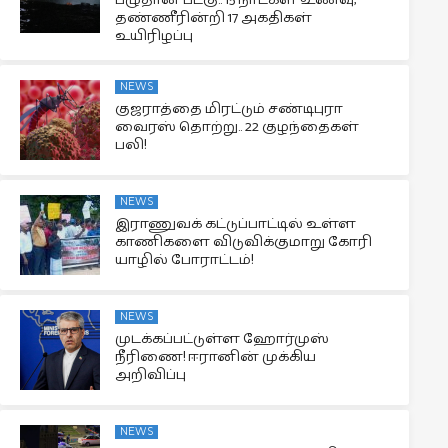
பழுதான படகு.. 15 நாட்கள் உணவு,
தண்ணீரின்றி 17 அகதிகள்
உயிரிழப்பு
NEWS
குஜராத்தை மிரட்டும் சண்டிபுரா
வைரஸ் தொற்று.. 22 குழந்தைகள்
பலி!
NEWS
இராணுவக் கட்டுப்பாட்டில் உள்ள
காணிகளை விடுவிக்குமாறு கோரி
யாழில் போராட்டம்!
NEWS
முடக்கப்பட்டுள்ள ஹோர்முஸ்
நீரிணை! ஈரானின் முக்கிய
அறிவிப்பு
NEWS