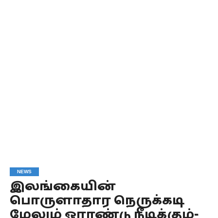
NEWS
இலங்கையின்
பொருளாதார நெருக்கடி
மேலும் ஓராண்டு நீடிக்கும்-