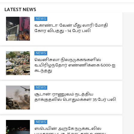
LATEST NEWS
NEWS
உகாண்டா: வேன் மீது லாரி மோதி
கோர விபத்து – 14 பேர் பலி
NEWS
வெனிசுலா நிலநடுக்கங்களில்
உயிரிழந்தோர் எண்ணிக்கை 6,000-ஐ
கடந்தது
NEWS
சூடான்: ராணுவம் நடத்திய
தாக்குதலில் பொதுமக்கள் 35 பேர் பலி
NEWS
ஸ்பெயின் அருகே நடுக்கடலில்