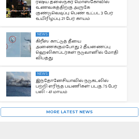
ரஷ்ய தலைநகர் மொஸ்கோவில்
உணவகத்திற்கு அருகே
குண்டுவெடிப்பு: பெண் உட்பட 3 பேர்
உயிரிழப்பு; 21 பேர் காயம்
NEWS
கிரீஸ்: காட்டுத் தீயை
அணைக்கும்போது 2 தீயணைப்பு
ஹெலிகாப்டர்கள் நடுவானில் மோதி
விபத்து
NEWS
இந்தோனேசியாவில் நடுகடலில்
பற்றி எரிந்த பயணிகள் படகு…! 5 பேர்
பலி – 41 மாயம்
MORE LATEST NEWS