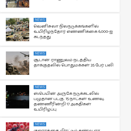
NEWS
வெனிசுலா நிலநடுக்கங்களில்
உயிரிழந்தோர் எண்ணிக்கை 6,000-ஐ
கடந்தது
NEWS
சூடான்: ராணுவம் நடத்திய
தாக்குதலில் பொதுமக்கள் 35 பேர் பலி
NEWS
ஸ்பெயின் அருகே நடுக்கடலில்
பழுதான படகு.. 15 நாட்கள் உணவு,
தண்ணீரின்றி 17 அகதிகள்
உயிரிழப்பு
NEWS
குஜராத்தை மிரட்டும் சண்டிபுரா