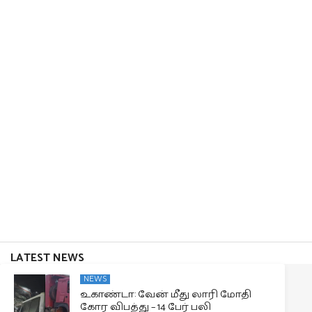
LATEST NEWS
NEWS
உகாண்டா: வேன் மீது லாரி மோதி
கோர விபத்து – 14 பேர் பலி