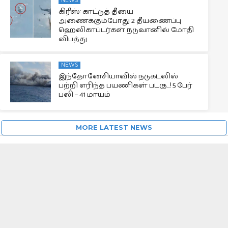
NEWS
கிரீஸ்: காட்டுத் தீயை
அணைக்கும்போது 2 தீயணைப்பு
ஹெலிகாப்டர்கள் நடுவானில் மோதி
விபத்து
NEWS
இந்தோனேசியாவில் நடுகடலில்
பற்றி எரிந்த பயணிகள் படகு…! 5 பேர்
பலி – 41 மாயம்
MORE LATEST NEWS