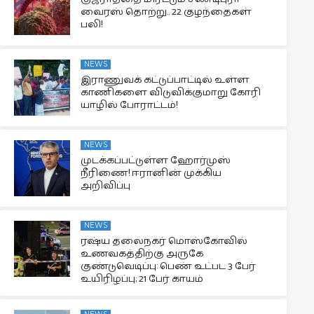
வைரஸ் தொற்று.. 22 குழந்தைகள்
பலி!
NEWS
இராணுவக் கட்டுப்பாட்டில் உள்ள
காணிகளை விடுவிக்குமாறு கோரி
யாழில் போராட்டம்!
NEWS
முடக்கப்பட்டுள்ள ஹோர்முஸ்
நீரிணை! ஈரானின் முக்கிய
அறிவிப்பு
NEWS
ரஷ்ய தலைநகர் மொஸ்கோவில்
உணவகத்திற்கு அருகே
குண்டுவெடிப்பு: பெண் உட்பட 3 பேர்
உயிரிழப்பு; 21 பேர் காயம்