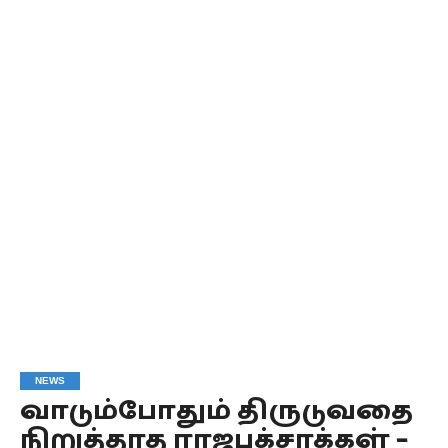
NEWS
வாடும்போதும் திருடுவதை
நிறுத்தாத ராஜபக்சாக்கள் –