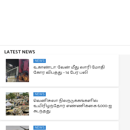
LATEST NEWS
NEWS
உகாண்டா: வேன் மீது லாரி மோதி
கோர விபத்து – 14 பேர் பலி
NEWS
வெனிசுலா நிலநடுக்கங்களில்
உயிரிழந்தோர் எண்ணிக்கை 6,000-ஐ
கடந்தது
NEWS