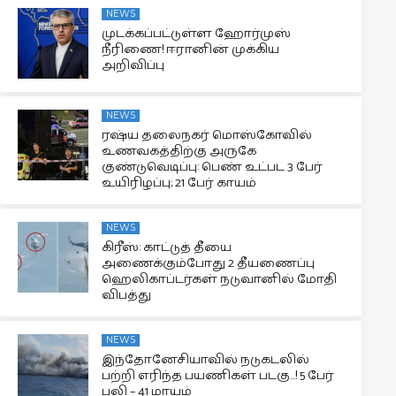
NEWS
முடக்கப்பட்டுள்ள ஹோர்முஸ்
நீரிணை! ஈரானின் முக்கிய
அறிவிப்பு
NEWS
ரஷ்ய தலைநகர் மொஸ்கோவில்
உணவகத்திற்கு அருகே
குண்டுவெடிப்பு: பெண் உட்பட 3 பேர்
உயிரிழப்பு; 21 பேர் காயம்
NEWS
கிரீஸ்: காட்டுத் தீயை
அணைக்கும்போது 2 தீயணைப்பு
ஹெலிகாப்டர்கள் நடுவானில் மோதி
விபத்து
NEWS
இந்தோனேசியாவில் நடுகடலில்
பற்றி எரிந்த பயணிகள் படகு…! 5 பேர்
பலி – 41 மாயம்