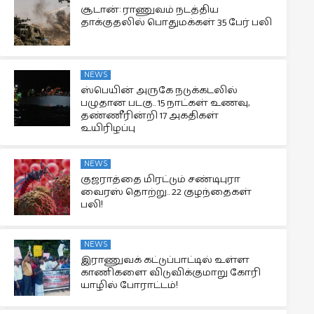
சூடான்: ராணுவம் நடத்திய
தாக்குதலில் பொதுமக்கள் 35 பேர் பலி
NEWS
ஸ்பெயின் அருகே நடுக்கடலில்
பழுதான படகு.. 15 நாட்கள் உணவு,
தண்ணீரின்றி 17 அகதிகள்
உயிரிழப்பு
NEWS
குஜராத்தை மிரட்டும் சண்டிபுரா
வைரஸ் தொற்று.. 22 குழந்தைகள்
பலி!
NEWS
இராணுவக் கட்டுப்பாட்டில் உள்ள
காணிகளை விடுவிக்குமாறு கோரி
யாழில் போராட்டம்!