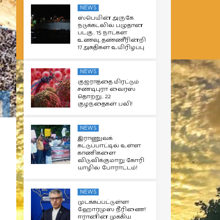
NEWS
ஸ்பெயின் அருகே
நடுக்கடலில் பழுதான
படகு.. 15 நாட்கள்
உணவு, தண்ணீரின்றி
17 அகதிகள் உயிரிழப்பு
NEWS
குஜராத்தை மிரட்டும்
சண்டிபுரா வைரஸ்
தொற்று.. 22
குழந்தைகள் பலி!
NEWS
இராணுவக்
கட்டுப்பாட்டில் உள்ள
காணிகளை
விடுவிக்குமாறு கோரி
யாழில் போராட்டம்!
NEWS
முடக்கப்பட்டுள்ள
ஹோர்முஸ் நீரிணை!
ஈரானின் முக்கிய