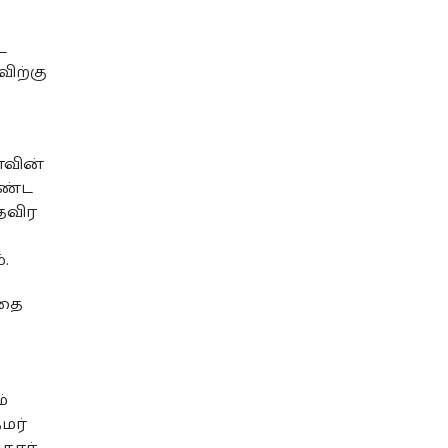
ட
ிற்கு
ாவின்
ொண்ட
 தவிர
.
்தை
்
மர்