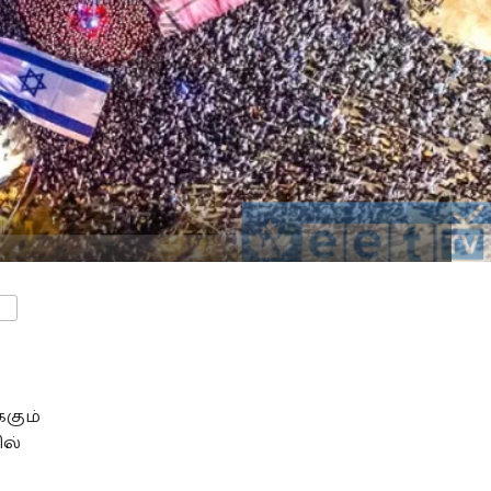
ENTS
கும்
ில்