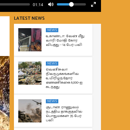
Volume
Current
01:14
time
Toggle
Toggle
Mute
Fullscreen
LATEST NEWS
NEWS
உகாண்டா: வேன் மீது
லாரி மோதி கோர
விபத்து – 14 பேர் பலி
NEWS
வெனிசுலா
நிலநடுக்கங்களில்
உயிரிழந்தோர்
எண்ணிக்கை 6,000-ஐ
கடந்தது
NEWS
சூடான்: ராணுவம்
நடத்திய தாக்குதலில்
பொதுமக்கள் 35 பேர்
பலி