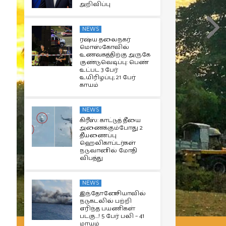
அறிவிப்பு
NEWS
ரஷ்ய தலைநகர்
மொஸ்கோவில்
உணவகத்திற்கு அருகே
குண்டுவெடிப்பு: பெண்
உட்பட 3 பேர்
உயிரிழப்பு; 21 பேர்
காயம்
NEWS
கிரீஸ்: காட்டுத் தீயை
அணைக்கும்போது 2
தீயணைப்பு
ஹெலிகாப்டர்கள்
நடுவானில் மோதி
விபத்து
NEWS
இந்தோனேசியாவில்
நடுகடலில் பற்றி
எரிந்த பயணிகள்
படகு…! 5 பேர் பலி – 41
மாயம்