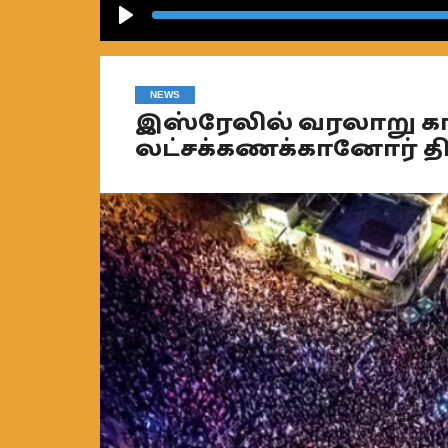
Play
NEWS
இஸ்ரேலில் வரலாறு க
லட்சக்கணக்கானோர் தி