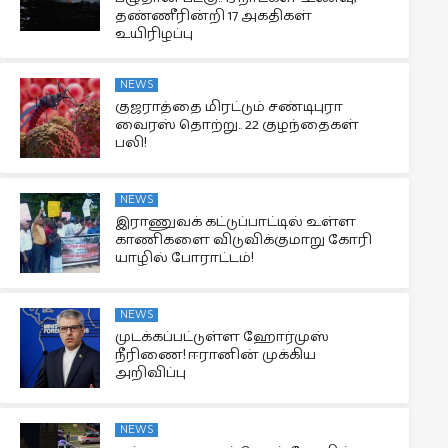
தண்ணீரின்றி 17 அகதிகள்
உயிரிழப்பு
NEWS
குஜராத்தை மிரட்டும் சண்டிபுரா
வைரஸ் தொற்று.. 22 குழந்தைகள்
பலி!
NEWS
இராணுவக் கட்டுப்பாட்டில் உள்ள
காணிகளை விடுவிக்குமாறு கோரி
யாழில் போராட்டம்!
NEWS
முடக்கப்பட்டுள்ள ஹோர்முஸ்
நீரிணை! ஈரானின் முக்கிய
அறிவிப்பு
NEWS