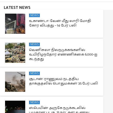
LATEST NEWS
NEWS
உகாண்டா: வேன் மீது லாரி மோதி
கோர விபத்து – 14 பேர் பலி
NEWS
வெனிசுலா நிலநடுக்கங்களில்
உயிரிழந்தோர் எண்ணிக்கை 6,000-ஐ
கடந்தது
NEWS
சூடான்: ராணுவம் நடத்திய
தாக்குதலில் பொதுமக்கள் 35 பேர் பலி
NEWS
ஸ்பெயின் அருகே நடுக்கடலில்
பழுதான படகு.. 15 நாட்கள் உணவு,