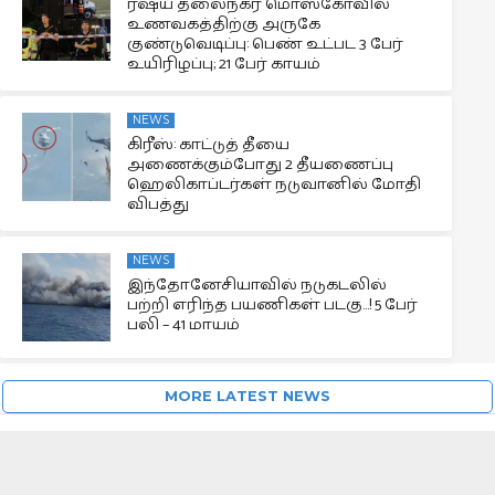
ரஷ்ய தலைநகர் மொஸ்கோவில்
உணவகத்திற்கு அருகே
குண்டுவெடிப்பு: பெண் உட்பட 3 பேர்
உயிரிழப்பு; 21 பேர் காயம்
NEWS
கிரீஸ்: காட்டுத் தீயை
அணைக்கும்போது 2 தீயணைப்பு
ஹெலிகாப்டர்கள் நடுவானில் மோதி
விபத்து
NEWS
இந்தோனேசியாவில் நடுகடலில்
பற்றி எரிந்த பயணிகள் படகு…! 5 பேர்
பலி – 41 மாயம்
MORE LATEST NEWS