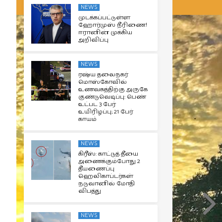
NEWS
முடக்கப்பட்டுள்ள
ஹோர்முஸ் நீரிணை!
ஈரானின் முக்கிய
அறிவிப்பு
NEWS
ரஷ்ய தலைநகர்
மொஸ்கோவில்
உணவகத்திற்கு அருகே
குண்டுவெடிப்பு: பெண்
உட்பட 3 பேர்
உயிரிழப்பு; 21 பேர்
காயம்
NEWS
கிரீஸ்: காட்டுத் தீயை
அணைக்கும்போது 2
தீயணைப்பு
ஹெலிகாப்டர்கள்
நடுவானில் மோதி
விபத்து
NEWS