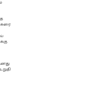
்
ாத
ற்கரை
ய்
க்கு
 தனது
உறுதி