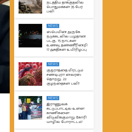
நடத்திய தாக்குதலில்
பொதுமக்கள் 35 பேர்
பலி
NEWS
ஸ்பெயின் அருகே
நடுக்கடலில் பழுதான
படகு.. 15 நாட்கள்
உணவு, தண்ணீரின்றி
17 அகதிகள் உயிரிழப்பு
NEWS
குஜராத்தை மிரட்டும்
சண்டிபுரா வைரஸ்
தொற்று.. 22
குழந்தைகள் பலி!
NEWS
இராணுவக்
கட்டுப்பாட்டில் உள்ள
காணிகளை
விடுவிக்குமாறு கோரி
யாழில் போராட்டம்!