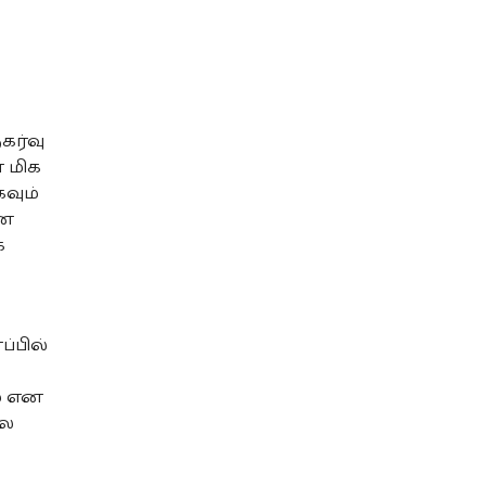
கர்வு
 மிக
வும்
ான
்
்பில்
ம் என
ால
ை