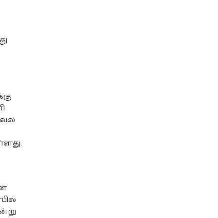
து
்கு
ளி
வல்
்ளது.
ன்
பில்
ன்று