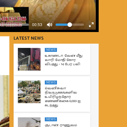
Volume
Current
00:53
time
Toggle
Toggle
Mute
Fullscreen
LATEST NEWS
NEWS
உகாண்டா: வேன் மீது
லாரி மோதி கோர
விபத்து – 14 பேர் பலி
NEWS
வெனிசுலா
நிலநடுக்கங்களில்
உயிரிழந்தோர்
எண்ணிக்கை 6,000-ஐ
கடந்தது
NEWS
சூடான்: ராணுவம்