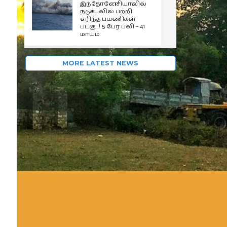
இந்தோனேசியாவில்
நடுகடலில் பற்றி
எரிந்த பயணிகள்
படகு…! 5 பேர் பலி – 41
மாயம்
MORE LATEST NEWS