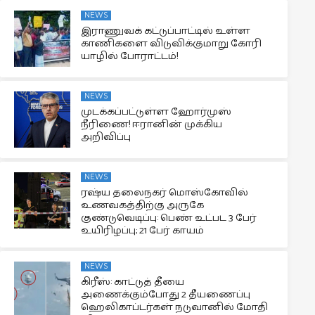
NEWS
இராணுவக் கட்டுப்பாட்டில் உள்ள
காணிகளை விடுவிக்குமாறு கோரி
யாழில் போராட்டம்!
NEWS
முடக்கப்பட்டுள்ள ஹோர்முஸ்
நீரிணை! ஈரானின் முக்கிய
அறிவிப்பு
NEWS
ரஷ்ய தலைநகர் மொஸ்கோவில்
உணவகத்திற்கு அருகே
குண்டுவெடிப்பு: பெண் உட்பட 3 பேர்
உயிரிழப்பு; 21 பேர் காயம்
NEWS
கிரீஸ்: காட்டுத் தீயை
அணைக்கும்போது 2 தீயணைப்பு
ஹெலிகாப்டர்கள் நடுவானில் மோதி