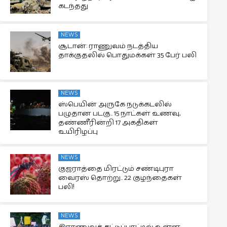
கடந்தது
NEWS
சூடான்: ராணுவம் நடத்திய
தாக்குதலில் பொதுமக்கள் 35 பேர் பலி
NEWS
ஸ்பெயின் அருகே நடுக்கடலில்
பழுதான படகு.. 15 நாட்கள் உணவு,
தண்ணீரின்றி 17 அகதிகள்
உயிரிழப்பு
NEWS
குஜராத்தை மிரட்டும் சண்டிபுரா
வைரஸ் தொற்று.. 22 குழந்தைகள்
பலி!
NEWS
இராணுவக் கட்டுப்பாட்டில் உள்ள