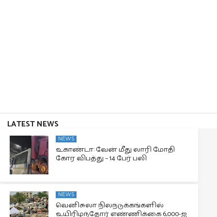
LATEST NEWS
NEWS
உகாண்டா: வேன் மீது லாரி மோதி
கோர விபத்து – 14 பேர் பலி
NEWS
வெனிசுலா நிலநடுக்கங்களில்
உயிரிழந்தோர் எண்ணிக்கை 6,000-ஐ