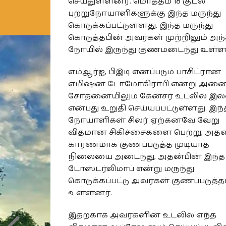
செய்துள்ளனர். மொத்தம் 18 குடல்
புற்றுநோயாளிகளுக்கு இந்த மருந்து
கொடுக்கப்பட்டுள்ளது. இந்த மருந்து
கொடுத்தபின் அவர்கள் முற்றிலும் அந
நோயில் இருந்து குணமடைந்து உள்ள
எம்ஆர்ஐ, பிஇடி எனப்படும் பாசிட்ரான்
எமிஷன் டோமோகிராபி என்று அனைத
சோதனையிலும் கேன்சர் உடலில் இ
என்பது உறுதி செய்யப்பட்டுள்ளது. இந்
நோயாளிகள் சிலர் ஏற்கனவே வேறு
விதமான சிகிச்சைகளை பெற்று, அதன
காரணமாக குணப்படுத்த முடியாத
நிலையை அடைந்து, அதன்பின் இந்த
டோஸ்டர்லிமாப் என்று மருந்து
கொடுக்கப்பட்டு அவர்கள் குணப்படுத்தப
உள்ளனர்.
இதற்காக அவர்களின் உடலில் எந்த