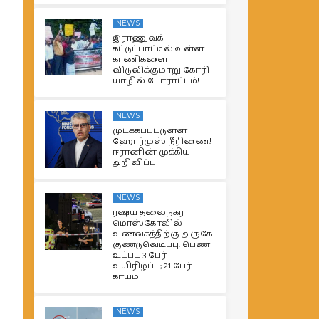
NEWS
இராணுவக்
கட்டுப்பாட்டில் உள்ள
காணிகளை
விடுவிக்குமாறு கோரி
யாழில் போராட்டம்!
NEWS
முடக்கப்பட்டுள்ள
ஹோர்முஸ் நீரிணை!
ஈரானின் முக்கிய
அறிவிப்பு
NEWS
ரஷ்ய தலைநகர்
மொஸ்கோவில்
உணவகத்திற்கு அருகே
குண்டுவெடிப்பு: பெண்
உட்பட 3 பேர்
உயிரிழப்பு; 21 பேர்
காயம்
NEWS