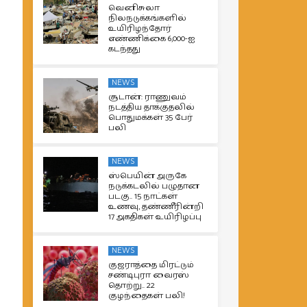
வெனிசுலா
நிலநடுக்கங்களில்
உயிரிழந்தோர்
எண்ணிக்கை 6,000-ஐ
கடந்தது
NEWS
சூடான்: ராணுவம்
நடத்திய தாக்குதலில்
பொதுமக்கள் 35 பேர்
பலி
NEWS
ஸ்பெயின் அருகே
நடுக்கடலில் பழுதான
படகு.. 15 நாட்கள்
உணவு, தண்ணீரின்றி
17 அகதிகள் உயிரிழப்பு
NEWS
குஜராத்தை மிரட்டும்
சண்டிபுரா வைரஸ்
தொற்று.. 22
குழந்தைகள் பலி!