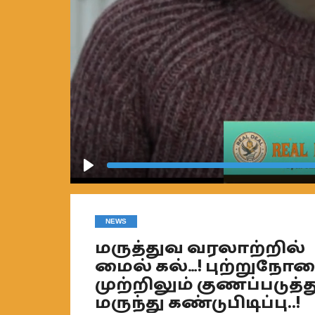
Play
NEWS
மருத்துவ வரலாற்றில்
மைல் கல்…! புற்றுநோ
முற்றிலும் குணப்படுத்த
மருந்து கண்டுபிடிப்பு..!