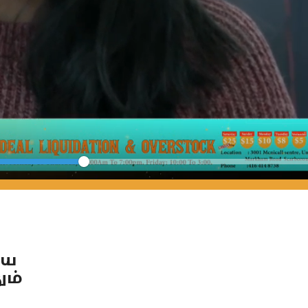
Seek
யை
ும்