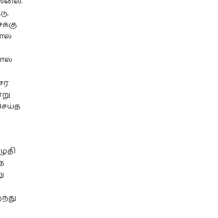
ல்லை.
ு,
ைக்கு
ால்
ோல்
சர்
்று
செய்த
ழுதி
த
ு
ந்து