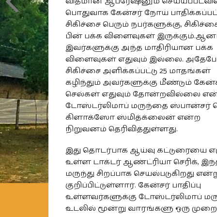
விதமான ஆப்ரேஷனும் செய்யப்படவி
பொதுவாக கேன்சர் நோய் பாதிக்கப்பட்ட
சிகிச்சை பெரும் நபர்களுக்கு, சிகிச்ச
பின் பக்க விளைவுகள் இருக்கும்.ஆன
இவர்களுக்கு அந்த மாதிரியான பக்க
விளைவுகள் எதுவும் இல்லை. அதேப
சிகிச்சை அளிக்கப்பட்டு 25 மாதங்கள்
கழிந்தும் அவர்களுக்கு மீண்டும் கேன்
செல்கள் எதுவும் தோன்றவில்லை என
டோஸ்டர்லிமாப் மருந்தை ஸ்பான்சர் 
கிளாக்ஸோ ஸ்மித்க்லைன் என்ற
நிறுவனம் தெரிவித்துள்ளது.
இது தொடர்பாக ஆய்வு கட்டுரையை எ
உள்ள டாக்டர் ஆண்ட்ரியா செரிக், இந்
மருந்து சிறப்பாக செயல்படுகிறது என்ற
குறிப்பிட்டுள்ளார். கேன்சர் பாதிப்பு
உள்ளவர்களுக்கு டோஸ்டர்லிமாப் மரு
உடலில் மூன்று வாரங்களு ஒரு முறை