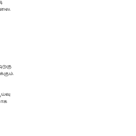
ி
்லை.
ிற்கு
கும்.
ய்வு
வாக