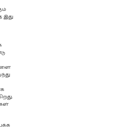
ும்
த இது
க
டு
்களை
ந்து
ாக
ிறது.
கள்
பக்க