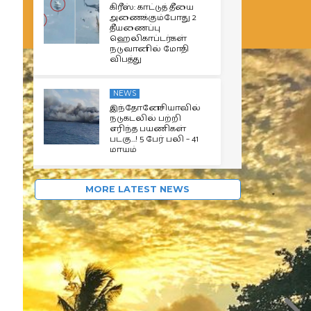
கிரீஸ்: காட்டுத் தீயை
அணைக்கும்போது 2
தீயணைப்பு
ஹெலிகாப்டர்கள்
நடுவானில் மோதி
விபத்து
NEWS
இந்தோனேசியாவில்
நடுகடலில் பற்றி
எரிந்த பயணிகள்
படகு…! 5 பேர் பலி – 41
மாயம்
MORE LATEST NEWS