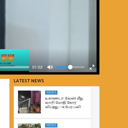
Volume
Current
01:02
time
Toggle
Toggle
Mute
Fullscreen
LATEST NEWS
NEWS
உகாண்டா: வேன் மீது
லாரி மோதி கோர
விபத்து – 14 பேர் பலி
NEWS