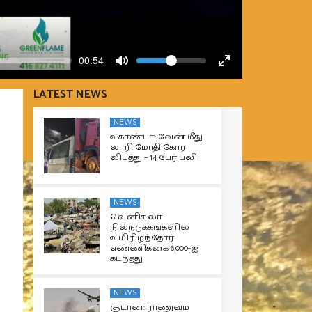
Volume
Current
00:54
time
Toggle
Toggle
Mute
Fullscreen
LATEST NEWS
NEWS
உகாண்டா: வேன் மீது
லாரி மோதி கோர
விபத்து – 14 பேர் பலி
NEWS
வெனிசுலா
நிலநடுக்கங்களில்
உயிரிழந்தோர்
எண்ணிக்கை 6,000-ஐ
கடந்தது
NEWS
சூடான்: ராணுவம்