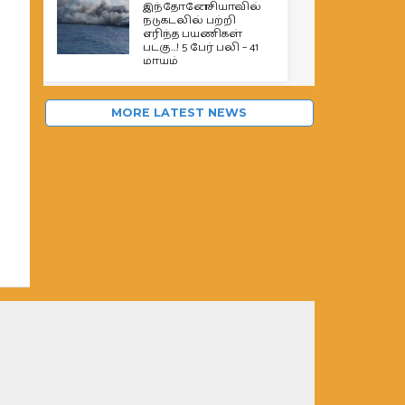
இந்தோனேசியாவில்
நடுகடலில் பற்றி
எரிந்த பயணிகள்
படகு…! 5 பேர் பலி – 41
மாயம்
MORE LATEST NEWS