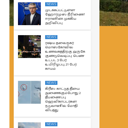
NEWS
முடக்கப்பட்டுள்ள
ஹோர்முஸ் நீரிணை!
ஈரானின் முக்கிய
அறிவிப்பு
NEWS
ரஷ்ய தலைநகர்
மொஸ்கோவில்
உணவகத்திற்கு அருகே
குண்டுவெடிப்பு: பெண்
உட்பட 3 பேர்
உயிரிழப்பு; 21 பேர்
காயம்
NEWS
கிரீஸ்: காட்டுத் தீயை
அணைக்கும்போது 2
தீயணைப்பு
ஹெலிகாப்டர்கள்
நடுவானில் மோதி
விபத்து
NEWS