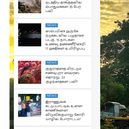
நடத்திய தாக்குதலில்
பொதுமக்கள் 35 பேர்
பலி
NEWS
ஸ்பெயின் அருகே
நடுக்கடலில் பழுதான
படகு.. 15 நாட்கள்
உணவு, தண்ணீரின்றி
17 அகதிகள் உயிரிழப்பு
NEWS
குஜராத்தை மிரட்டும்
சண்டிபுரா வைரஸ்
தொற்று.. 22
குழந்தைகள் பலி!
NEWS
இராணுவக்
கட்டுப்பாட்டில் உள்ள
காணிகளை
விடுவிக்குமாறு கோரி
யாழில் போராட்டம்!