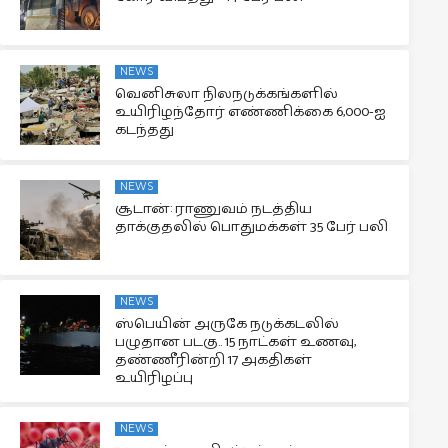
NEWS
வெனிசுலா நிலநடுக்கங்களில்
உயிரிழந்தோர் எண்ணிக்கை 6,000-ஐ
கடந்தது
NEWS
சூடான்: ராணுவம் நடத்திய
தாக்குதலில் பொதுமக்கள் 35 பேர் பலி
NEWS
ஸ்பெயின் அருகே நடுக்கடலில்
பழுதான படகு.. 15 நாட்கள் உணவு,
தண்ணீரின்றி 17 அகதிகள்
உயிரிழப்பு
NEWS