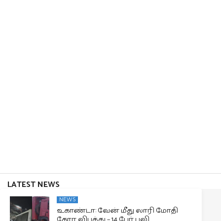
LATEST NEWS
NEWS
உகாண்டா: வேன் மீது லாரி மோதி
கோர விபத்து – 14 பேர் பலி