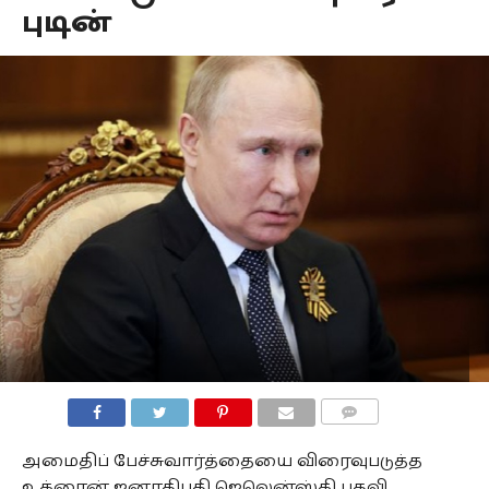
புடின்
COMMENTS
அமைதிப் பேச்சுவார்த்தையை விரைவுபடுத்த
உக்ரைன் ஜனாதிபதி ஜெலென்ஸ்கி பதவி