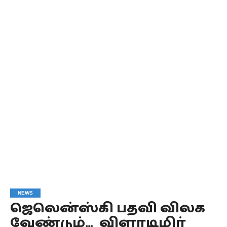
NEWS
ஜெலென்ஸ்கி பதவி விலக
வேண்டும்… விளாடிமிர்