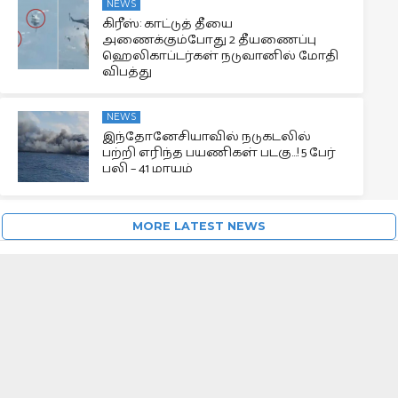
NEWS
கிரீஸ்: காட்டுத் தீயை
அணைக்கும்போது 2 தீயணைப்பு
ஹெலிகாப்டர்கள் நடுவானில் மோதி
விபத்து
NEWS
இந்தோனேசியாவில் நடுகடலில்
பற்றி எரிந்த பயணிகள் படகு…! 5 பேர்
பலி – 41 மாயம்
MORE LATEST NEWS