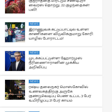
குஜராத்தை மிரட்டும் சண்டிபுரா
வைரஸ் தொற்று.. 22 குழந்தைகள்
பலி!
NEWS
இராணுவக் கட்டுப்பாட்டில் உள்ள
காணிகளை விடுவிக்குமாறு கோரி
யாழில் போராட்டம்!
NEWS
முடக்கப்பட்டுள்ள ஹோர்முஸ்
நீரிணை! ஈரானின் முக்கிய
அறிவிப்பு
NEWS
ரஷ்ய தலைநகர் மொஸ்கோவில்
உணவகத்திற்கு அருகே
குண்டுவெடிப்பு: பெண் உட்பட 3 பேர்
உயிரிழப்பு; 21 பேர் காயம்