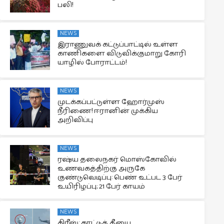
பலி!
NEWS
இராணுவக் கட்டுப்பாட்டில் உள்ள
காணிகளை விடுவிக்குமாறு கோரி
யாழில் போராட்டம்!
NEWS
முடக்கப்பட்டுள்ள ஹோர்முஸ்
நீரிணை! ஈரானின் முக்கிய
அறிவிப்பு
NEWS
ரஷ்ய தலைநகர் மொஸ்கோவில்
உணவகத்திற்கு அருகே
குண்டுவெடிப்பு: பெண் உட்பட 3 பேர்
உயிரிழப்பு; 21 பேர் காயம்
NEWS
கிரீஸ்: காட்டுத் தீயை