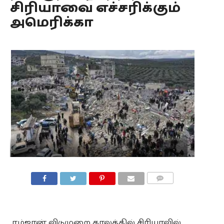
சிரியாவை எச்சரிக்கும்
அமெரிக்கா
COMMENTS
ரம்ஜான் விடுமுறை காலத்தில் சிரியாவில்