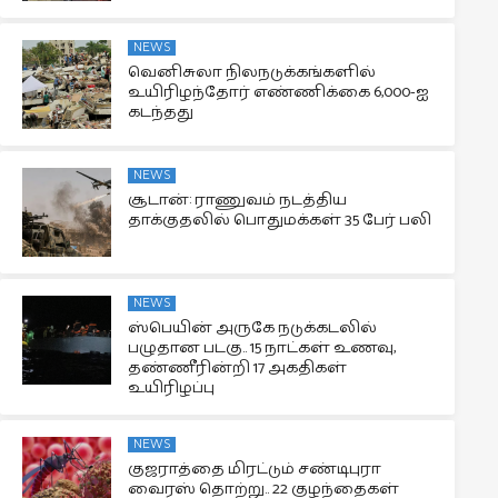
NEWS
வெனிசுலா நிலநடுக்கங்களில்
உயிரிழந்தோர் எண்ணிக்கை 6,000-ஐ
கடந்தது
NEWS
சூடான்: ராணுவம் நடத்திய
தாக்குதலில் பொதுமக்கள் 35 பேர் பலி
NEWS
ஸ்பெயின் அருகே நடுக்கடலில்
பழுதான படகு.. 15 நாட்கள் உணவு,
தண்ணீரின்றி 17 அகதிகள்
உயிரிழப்பு
NEWS
குஜராத்தை மிரட்டும் சண்டிபுரா
வைரஸ் தொற்று.. 22 குழந்தைகள்