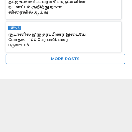
தட்டு உள்ளிட்ட மர்ம பொருட்களின்
நடமாட்டம் குறித்து நாசா
விரைவில் ஆய்வு
NEWS
சூடானில் இரு தரப்பினர் இடையே
மோதல் – 100 பேர் பலி, பலர்
படுகாயம்.
MORE POSTS