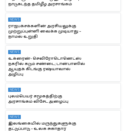
நாடுகடந்த தமிழீழ அரசாங்கம்
NEWS
ராஜபக்சக்களின் அரசியலுக்கு
முற்றுப்புள்ளி வைக்க முடியாது –
நாமல் உறுதி
NEWS
உக்ரைன்- செவிரோடொனெட்ஸ்
நகரில் கடும் சண்டை; டான்பாஸில்
ஆயுதக் கிடங்கு ரஷ்யாவால்
அழிப்பு
NEWS
புலம்பெயர் சமூகத்திற்கு
அரசாங்கம் விசேட அழைப்பு
NEWS
இலங்கையில் மருந்துகளுக்கு
தட்டுப்பாடு – உலக சுகாதார