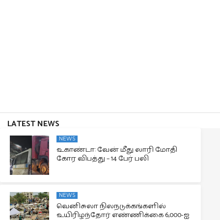
LATEST NEWS
NEWS
உகாண்டா: வேன் மீது லாரி மோதி
கோர விபத்து – 14 பேர் பலி
NEWS
வெனிசுலா நிலநடுக்கங்களில்
உயிரிழந்தோர் எண்ணிக்கை 6,000-ஐ