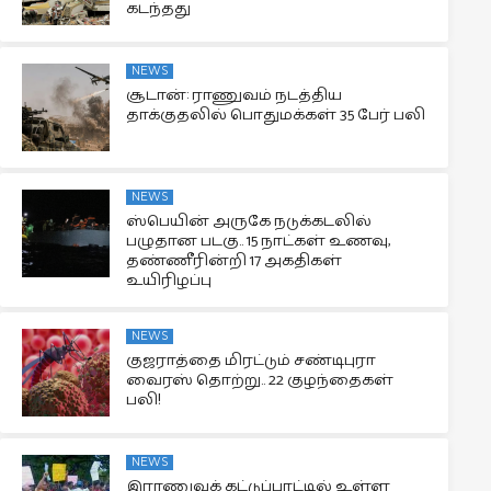
கடந்தது
NEWS
சூடான்: ராணுவம் நடத்திய
தாக்குதலில் பொதுமக்கள் 35 பேர் பலி
NEWS
ஸ்பெயின் அருகே நடுக்கடலில்
பழுதான படகு.. 15 நாட்கள் உணவு,
தண்ணீரின்றி 17 அகதிகள்
உயிரிழப்பு
NEWS
குஜராத்தை மிரட்டும் சண்டிபுரா
வைரஸ் தொற்று.. 22 குழந்தைகள்
பலி!
NEWS
இராணுவக் கட்டுப்பாட்டில் உள்ள