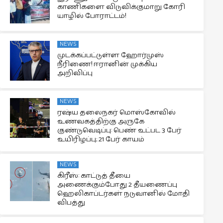
காணிகளை விடுவிக்குமாறு கோரி
யாழில் போராட்டம்!
NEWS
முடக்கப்பட்டுள்ள ஹோர்முஸ்
நீரிணை! ஈரானின் முக்கிய
அறிவிப்பு
NEWS
ரஷ்ய தலைநகர் மொஸ்கோவில்
உணவகத்திற்கு அருகே
குண்டுவெடிப்பு: பெண் உட்பட 3 பேர்
உயிரிழப்பு; 21 பேர் காயம்
NEWS
கிரீஸ்: காட்டுத் தீயை
அணைக்கும்போது 2 தீயணைப்பு
ஹெலிகாப்டர்கள் நடுவானில் மோதி
விபத்து