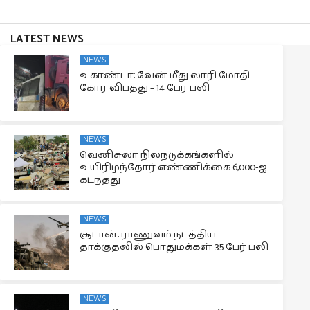
LATEST NEWS
NEWS
உகாண்டா: வேன் மீது லாரி மோதி
கோர விபத்து – 14 பேர் பலி
NEWS
வெனிசுலா நிலநடுக்கங்களில்
உயிரிழந்தோர் எண்ணிக்கை 6,000-ஐ
கடந்தது
NEWS
சூடான்: ராணுவம் நடத்திய
தாக்குதலில் பொதுமக்கள் 35 பேர் பலி
NEWS