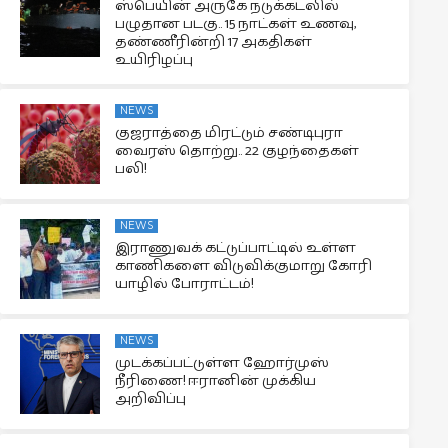
ஸ்பெயின் அருகே நடுக்கடலில்
பழுதான படகு.. 15 நாட்கள் உணவு,
தண்ணீரின்றி 17 அகதிகள்
உயிரிழப்பு
NEWS
குஜராத்தை மிரட்டும் சண்டிபுரா
வைரஸ் தொற்று.. 22 குழந்தைகள்
பலி!
NEWS
இராணுவக் கட்டுப்பாட்டில் உள்ள
காணிகளை விடுவிக்குமாறு கோரி
யாழில் போராட்டம்!
NEWS
முடக்கப்பட்டுள்ள ஹோர்முஸ்
நீரிணை! ஈரானின் முக்கிய
அறிவிப்பு