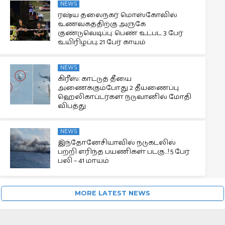
NEWS
ரஷ்ய தலைநகர் மொஸ்கோவில்
உணவகத்திற்கு அருகே
குண்டுவெடிப்பு: பெண் உட்பட 3 பேர்
உயிரிழப்பு; 21 பேர் காயம்
NEWS
கிரீஸ்: காட்டுத் தீயை
அணைக்கும்போது 2 தீயணைப்பு
ஹெலிகாப்டர்கள் நடுவானில் மோதி
விபத்து
NEWS
இந்தோனேசியாவில் நடுகடலில்
பற்றி எரிந்த பயணிகள் படகு…! 5 பேர்
பலி – 41 மாயம்
MORE LATEST NEWS