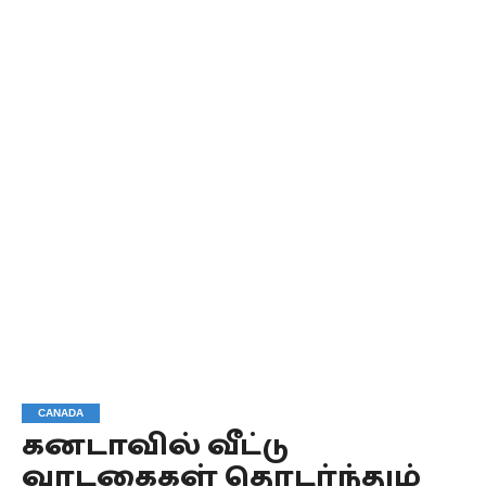
CANADA
கனடாவில் வீட்டு
வாடகைகள் தொடர்ந்தும்