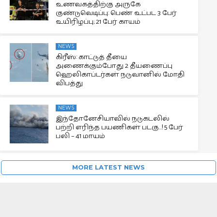
உணவகத்திற்கு அருகே
குண்டுவெடிப்பு: பெண் உட்பட 3 பேர்
உயிரிழப்பு; 21 பேர் காயம்
NEWS
கிரீஸ்: காட்டுத் தீயை
அணைக்கும்போது 2 தீயணைப்பு
ஹெலிகாப்டர்கள் நடுவானில் மோதி
விபத்து
NEWS
இந்தோனேசியாவில் நடுகடலில்
பற்றி எரிந்த பயணிகள் படகு…! 5 பேர்
பலி – 41 மாயம்
MORE LATEST NEWS