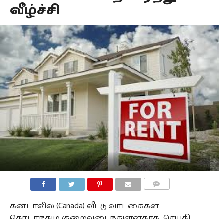
வீழ்ச்சி
COMMENTS
கனடாவில் (Canada) வீட்டு வாடகைகள்
தொடர்ந்தும் குறைவடைந்துள்ளதாக செய்தி