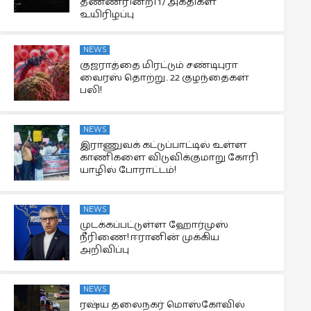
தண்ணீரின்றி 17 அகதிகள்
உயிரிழப்பு
NEWS
குஜராத்தை மிரட்டும் சண்டிபுரா
வைரஸ் தொற்று.. 22 குழந்தைகள்
பலி!
NEWS
இராணுவக் கட்டுப்பாட்டில் உள்ள
காணிகளை விடுவிக்குமாறு கோரி
யாழில் போராட்டம்!
NEWS
முடக்கப்பட்டுள்ள ஹோர்முஸ்
நீரிணை! ஈரானின் முக்கிய
அறிவிப்பு
NEWS
ரஷ்ய தலைநகர் மொஸ்கோவில்