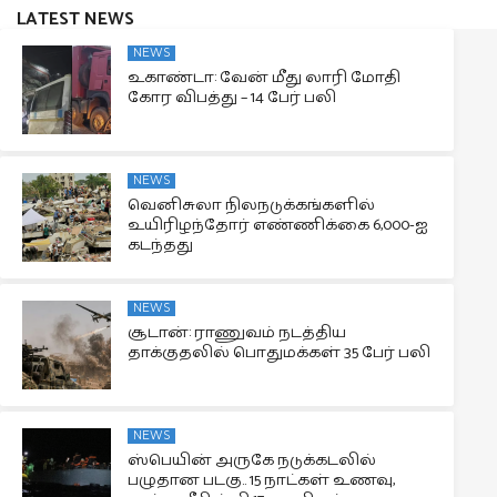
LATEST NEWS
NEWS
உகாண்டா: வேன் மீது லாரி மோதி
கோர விபத்து – 14 பேர் பலி
NEWS
வெனிசுலா நிலநடுக்கங்களில்
உயிரிழந்தோர் எண்ணிக்கை 6,000-ஐ
கடந்தது
NEWS
சூடான்: ராணுவம் நடத்திய
தாக்குதலில் பொதுமக்கள் 35 பேர் பலி
NEWS
ஸ்பெயின் அருகே நடுக்கடலில்
பழுதான படகு.. 15 நாட்கள் உணவு,