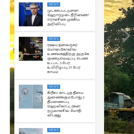
NEWS
முடக்கப்பட்டுள்ள
ஹோர்முஸ் நீரிணை!
ஈரானின் முக்கிய
அறிவிப்பு
NEWS
ரஷ்ய தலைநகர்
மொஸ்கோவில்
உணவகத்திற்கு அருகே
குண்டுவெடிப்பு: பெண்
உட்பட 3 பேர்
உயிரிழப்பு; 21 பேர்
காயம்
NEWS
கிரீஸ்: காட்டுத் தீயை
அணைக்கும்போது 2
தீயணைப்பு
ஹெலிகாப்டர்கள்
நடுவானில் மோதி
விபத்து
NEWS