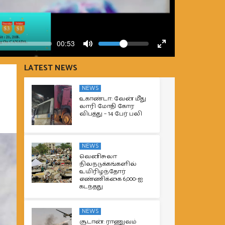
Volume
Current
00:53
time
Toggle
Toggle
Mute
Fullscreen
LATEST NEWS
NEWS
உகாண்டா: வேன் மீது
லாரி மோதி கோர
விபத்து – 14 பேர் பலி
NEWS
வெனிசுலா
நிலநடுக்கங்களில்
உயிரிழந்தோர்
எண்ணிக்கை 6,000-ஐ
கடந்தது
NEWS
சூடான்: ராணுவம்