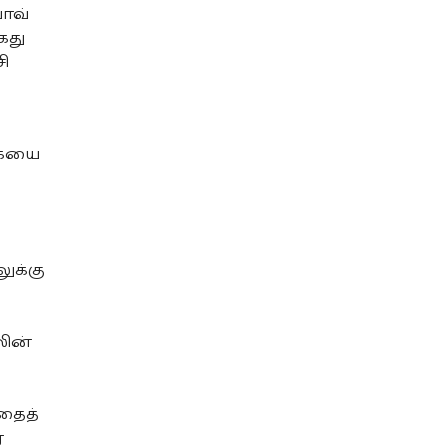
ோவ்
ைது
ி
்கையை
ுக்கு
ின்
தைத்
்