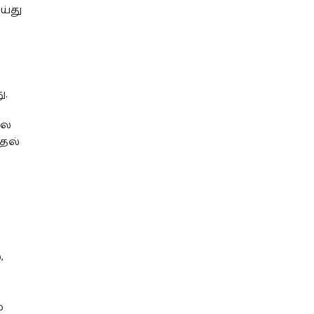
்து
்
ு.
பல
தல்
,
்