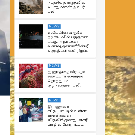
நடத்திய தாக்குதலில்
பொதுமக்கள் 35 பேர்
பலி
NEWS
ஸ்பெயின் அருகே
நடுக்கடலில் பழுதான
படகு.. 15 நாட்கள்
உணவு, தண்ணீரின்றி
17 அகதிகள் உயிரிழப்பு
NEWS
குஜராத்தை மிரட்டும்
சண்டிபுரா வைரஸ்
தொற்று.. 22
குழந்தைகள் பலி!
NEWS
இராணுவக்
கட்டுப்பாட்டில் உள்ள
காணிகளை
விடுவிக்குமாறு கோரி
யாழில் போராட்டம்!