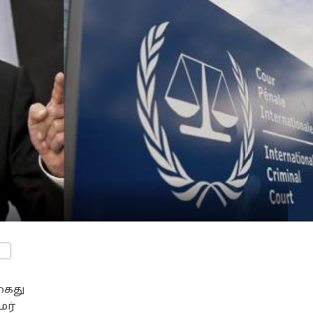
ENTS
கைது
மர்