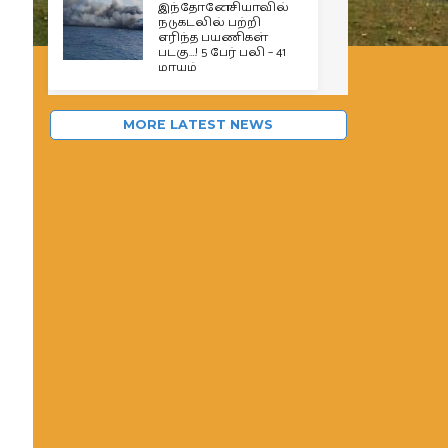
இந்தோனேசியாவில்
நடுகடலில் பற்றி
எரிந்த பயணிகள்
படகு…! 5 பேர் பலி – 41
மாயம்
MORE LATEST NEWS