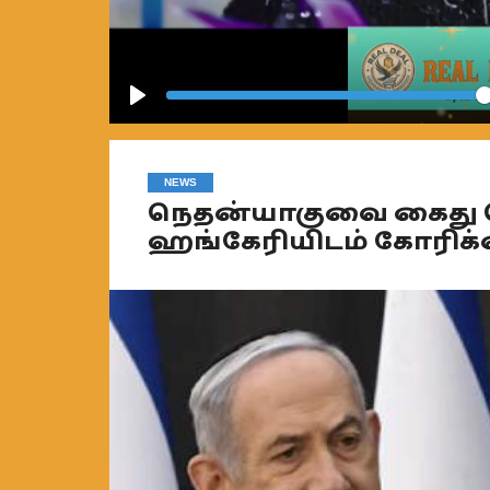
Play
NEWS
நெதன்யாகுவை கைது செய
ஹங்கேரியிடம் கோரிக