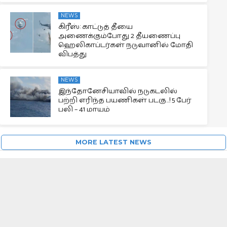
NEWS
கிரீஸ்: காட்டுத் தீயை
அணைக்கும்போது 2 தீயணைப்பு
ஹெலிகாப்டர்கள் நடுவானில் மோதி
விபத்து
NEWS
இந்தோனேசியாவில் நடுகடலில்
பற்றி எரிந்த பயணிகள் படகு…! 5 பேர்
பலி – 41 மாயம்
MORE LATEST NEWS