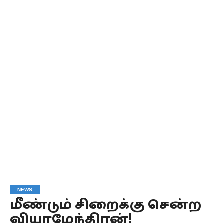
NEWS
மீண்டும் சிறைக்கு சென்ற
வியாழேந்திரன்!