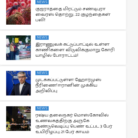
NEWS
குஜராத்தை மிரட்டும் சண்டிபுரா
வைரஸ் தொற்று.. 22 குழந்தைகள்
பலி!
NEWS
இராணுவக் கட்டுப்பாட்டில் உள்ள
காணிகளை விடுவிக்குமாறு கோரி
யாழில் போராட்டம்!
NEWS
முடக்கப்பட்டுள்ள ஹோர்முஸ்
நீரிணை! ஈரானின் முக்கிய
அறிவிப்பு
NEWS
ரஷ்ய தலைநகர் மொஸ்கோவில்
உணவகத்திற்கு அருகே
குண்டுவெடிப்பு: பெண் உட்பட 3 பேர்
உயிரிழப்பு; 21 பேர் காயம்