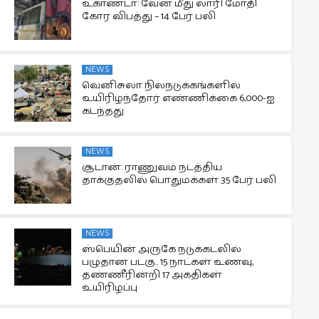
உகாண்டா: வேன் மீது லாரி மோதி
கோர விபத்து – 14 பேர் பலி
NEWS
வெனிசுலா நிலநடுக்கங்களில்
உயிரிழந்தோர் எண்ணிக்கை 6,000-ஐ
கடந்தது
NEWS
சூடான்: ராணுவம் நடத்திய
தாக்குதலில் பொதுமக்கள் 35 பேர் பலி
NEWS
ஸ்பெயின் அருகே நடுக்கடலில்
பழுதான படகு.. 15 நாட்கள் உணவு,
தண்ணீரின்றி 17 அகதிகள்
உயிரிழப்பு